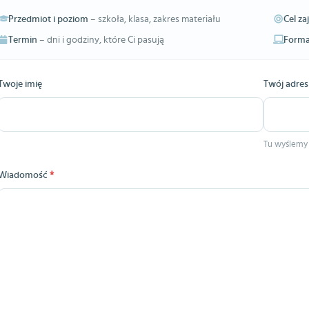
Przedmiot i poziom
– szkoła, klasa, zakres materiału
Cel za
Termin
– dni i godziny, które Ci pasują
Forma
Twoje imię
Twój adres
Tu wyślemy
Wiadomość
*