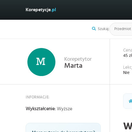
Korepetycje
.pl
Szukaj:
Cena
45 z
Korepetytor
Marta
Lekc
Nie
INFORMACJE:
Wykształcenie:
Wyższe
W