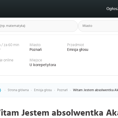
Ogłos
 / za 60 min
Miasto
Przedmiot
ł
Poznań
Emisja głosu
je online
Miejsce
U korepetytora
›
Strona główna
›
Emisja głosu
›
Poznań
›
Witam Jestem absolwentka Ak
itam Jestem absolwentka Ak