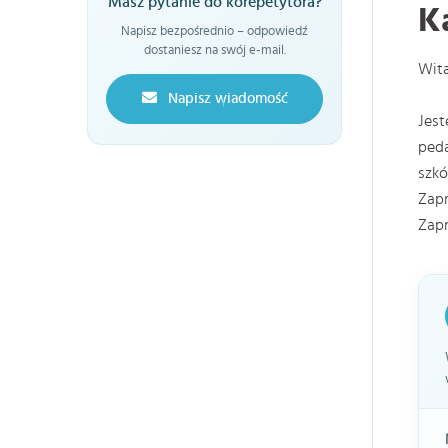
Masz pytanie do korepetytora?
K
Napisz bezpośrednio – odpowiedź
dostaniesz na swój e-mail.
Wit
Napisz wiadomość
Jest
peda
szkó
Zapr
Zapr