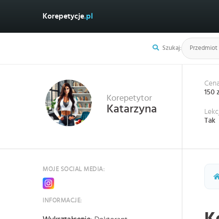
Korepetycje
.pl
Szukaj:
Cena
150 
Korepetytor
Katarzyna
Lekc
Tak
MOJE SOCIAL MEDIA:
INFORMACJE:
K