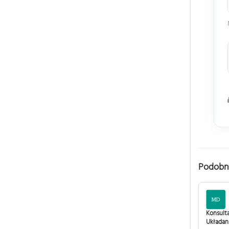
Podobn
Konsult
Układan