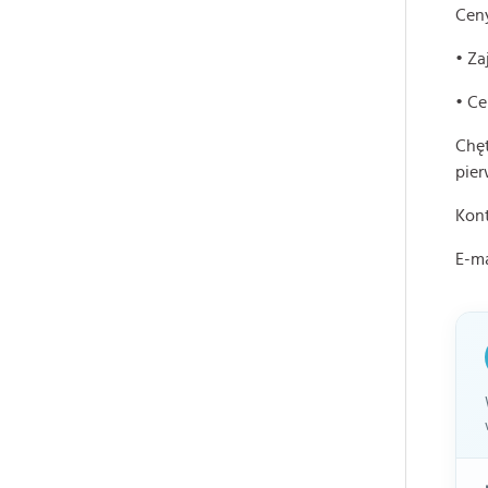
Ceny
• Za
• Ce
Chęt
pier
Kon
E-ma