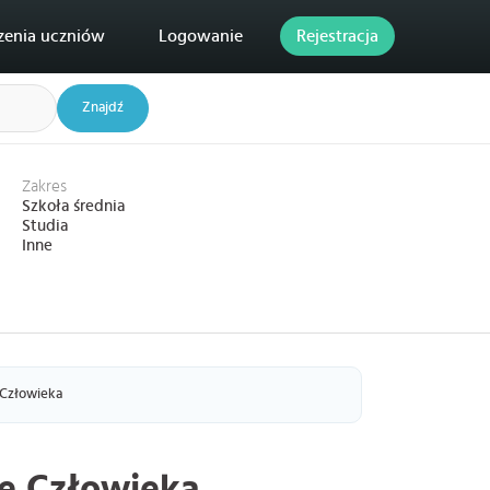
zenia uczniów
Logowanie
Rejestracja
Znajdź
Zakres
Szkoła średnia
Studia
Inne
 Człowieka
ie Człowieka