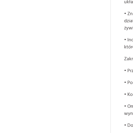
ukła
• Zn
dzia
żywi
• In
któr
Zakr
• P
• Po
• Ko
• Om
wyn
• Do