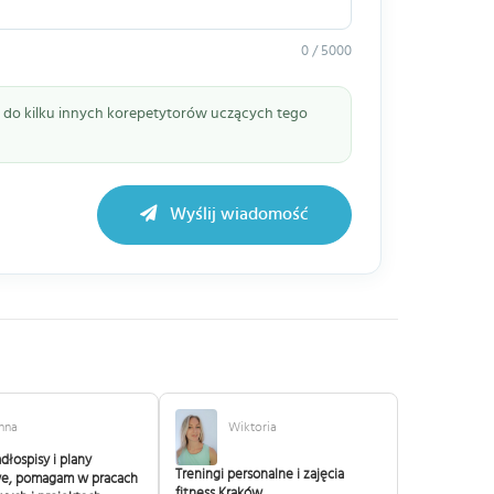
0 / 5000
ie do kilku innych korepetytorów uczących tego
Wyślij wiadomość
nna
Wiktoria
dłospisy i plany
Treningi personalne i zajęcia
e, pomagam w pracach
fitness Kraków