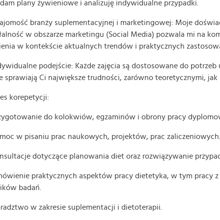
dam plany żywieniowe i analizuję indywidualne przypadki.
ajomość branży suplementacyjnej i marketingowej: Moje doświa
łalność w obszarze marketingu (Social Media) pozwala mi na kom
enia w kontekście aktualnych trendów i praktycznych zastosow
dywidualne podejście: Każde zajęcia są dostosowane do potrzeb
e sprawiają Ci największe trudności, zarówno teoretycznymi, jak 
es korepetycji:
rzygotowanie do kolokwiów, egzaminów i obrony pracy dyplomo
moc w pisaniu prac naukowych, projektów, prac zaliczeniowych
nsultacje dotyczące planowania diet oraz rozwiązywanie przypa
ówienie praktycznych aspektów pracy dietetyka, w tym pracy z p
ików badań.
radztwo w zakresie suplementacji i dietoterapii.