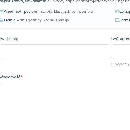
Napisz krótko, ale konkretnie
– wtedy odpowiedź przyjdzie szybciej i będzie
Przedmiot i poziom
– szkoła, klasa, zakres materiału
Cel za
Termin
– dni i godziny, które Ci pasują
Forma
Twoje imię
Twój adres
Tu wyślemy
Wiadomość
*