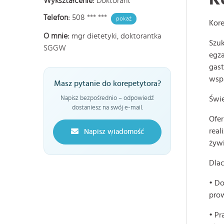
Wykształcenie:
Doktorant
Telefon:
508 *** ***
pokaż
Kore
O mnie:
mgr dietetyki, doktorantka
Szuk
SGGW
egza
gast
wspa
Masz pytanie do korepetytora?
Napisz bezpośrednio – odpowiedź
Świe
dostaniesz na swój e-mail.
Ofer
real
Napisz wiadomość
żywi
Dla
• Do
pro
• Pr