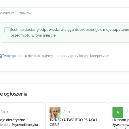
Minimum 15 znaków.
Jeśli nie dostanę odpowiedzi w ciągu doby, prześlijcie moje zapytan
przedmiotu w tym mieście.
Twojego adresu nie publikujemy – zobaczy go tylko ten korepetytor.
e ogłoszenia
Maja
Ania
A
acje dietetyczne-
TRENERKA TWOJEGO PSIAKA I
Układam ja
ie diet- Psychodietetyka
CIEBIE
żywieniow