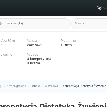
Ogłos
 / za 60 min
Miasto
Przedmiot
zł
Warszawa
Fitness
je online
Miejsce
U korepetytora
U ucznia
›
Strona główna
›
Fitness
›
Warszawa
›
Korepetycja Dietetyka Żywienie
orepetycja Dietetyka Żywien