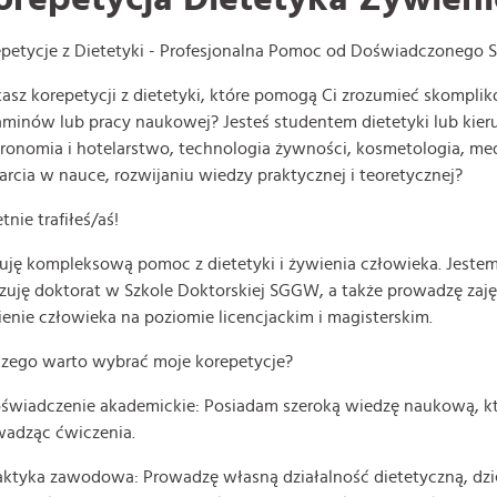
petycje z Dietetyki - Profesjonalna Pomoc od Doświadczonego S
asz korepetycji z dietetyki, które pomogą Ci zrozumieć skompli
minów lub pracy naukowej? Jesteś studentem dietetyki lub kie
ronomia i hotelarstwo, technologia żywności, kosmetologia, med
rcia w nauce, rozwijaniu wiedzy praktycznej i teoretycznej?
tnie trafiłeś/aś!
uję kompleksową pomoc z dietetyki i żywienia człowieka. Jeste
izuję doktorat w Szkole Doktorskiej SGGW, a także prowadzę zaję
enie człowieka na poziomie licencjackim i magisterskim.
czego warto wybrać moje korepetycje?
świadczenie akademickie: Posiadam szeroką wiedzę naukową, któ
wadząc ćwiczenia.
aktyka zawodowa: Prowadzę własną działalność dietetyczną, dzi