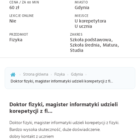
CENA / ZA 60 MIN
MIASTO
60 zł
Gdynia
LEKCJE ONLINE
MIEJSCE
Nie
U korepetytora
U ucznia
PRZEDMIOT
ZAKRES
Fizyka
Szkoła podstawowa
Szkoła średnia
Matura
Studia
›
Strona główna
›
Fizyka
›
Gdynia
›
Doktor fizyki, magister informatyki udzieli korepetycji z fi...
Doktor fizyki, magister informatyki udzieli
korepetycji z fi...
Doktor fizyki, magister informatyki udzieli korepetycji z fizyki.
Bardzo wysoka skuteczność, duże doświadczenie.
dobry kontakt z uczniem