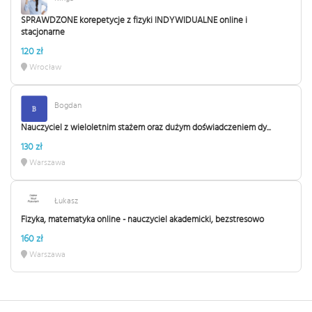
SPRAWDZONE korepetycje z fizyki INDYWIDUALNE online i
stacjonarne
120 zł
Wrocław
Bogdan
Nauczyciel z wieloletnim stażem oraz dużym doświadczeniem dy...
130 zł
Warszawa
Łukasz
Fizyka, matematyka online - nauczyciel akademicki, bezstresowo
160 zł
Warszawa