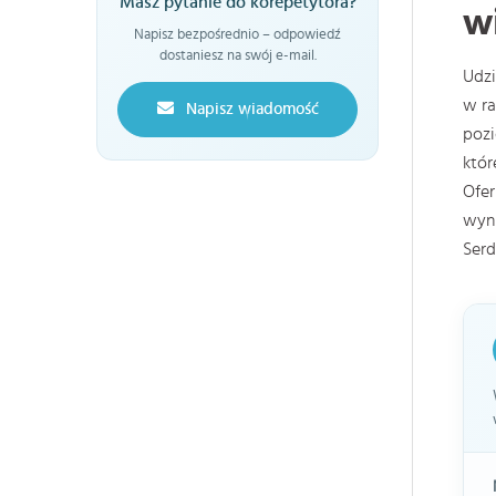
Masz pytanie do korepetytora?
wi
Napisz bezpośrednio – odpowiedź
dostaniesz na swój e-mail.
Udzi
w ra
Napisz wiadomość
pozi
któr
Ofer
wyni
Serd