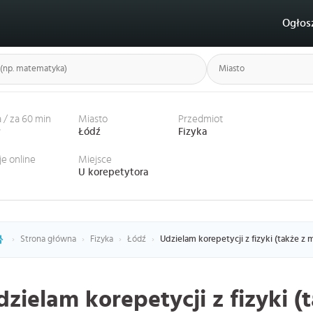
Ogłos
 / za 60 min
Miasto
Przedmiot
ł
Łódź
Fizyka
je online
Miejsce
U korepetytora
›
Strona główna
›
Fizyka
›
Łódź
›
Udzielam korepetycji z fizyki (także z 
dzielam korepetycji z fizyki 