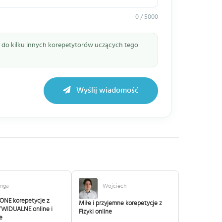
0 / 5000
ie do kilku innych korepetytorów uczących tego
Wyślij wiadomość
inga
Wojciech
NE korepetycje z
Miłe i przyjemne korepetycje z
DYWIDUALNE online i
Fizyki online
e