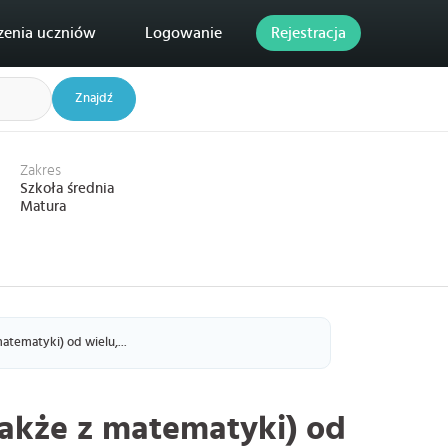
zenia uczniów
Logowanie
Rejestracja
Znajdź
Zakres
Szkoła średnia
Matura
matematyki) od wielu,...
(także z matematyki) od