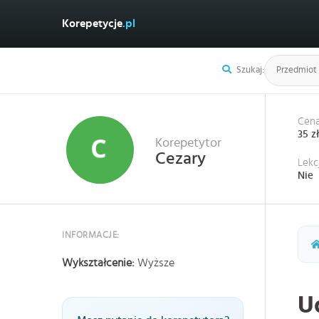
Korepetycje
.pl
Szukaj:
Cena
35 z
Korepetytor
Cezary
Lekc
Nie
INFORMACJE:
Wykształcenie:
Wyższe
U