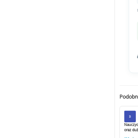
Podobn
Nauczyc
oraz du