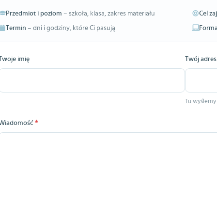
Przedmiot i poziom
– szkoła, klasa, zakres materiału
Cel za
Termin
– dni i godziny, które Ci pasują
Forma
Twoje imię
Twój adres
Tu wyślemy
Wiadomość
*