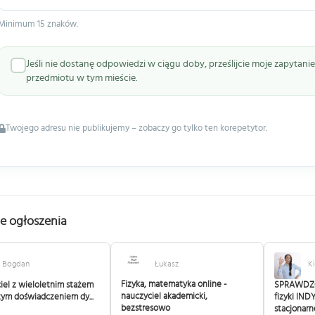
Minimum 15 znaków.
Jeśli nie dostanę odpowiedzi w ciągu doby, prześlijcie moje zapytan
przedmiotu w tym mieście.
Twojego adresu nie publikujemy – zobaczy go tylko ten korepetytor.
e ogłoszenia
Bogdan
Łukasz
K
Fizyka, matematyka online -
iel z wieloletnim stażem
SPRAWDZO
nauczyciel akademicki,
żym doświadczeniem dy...
fizyki IN
bezstresowo
stacjonarn