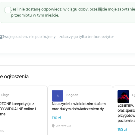
Jeśli nie dostanę odpowiedzi w ciągu doby, prześlijcie moje zapytan
przedmiotu w tym mieście.
Twojego adresu nie publikujemy – zobaczy go tylko ten korepetytor.
e ogłoszenia
Kinga
Bogdan
C
ZONE korepetycje z
Nauczyciel z wieloletnim stażem
Egzaminy, 
INDYWIDUALNE online i
oraz dużym doświadczeniem dy...
oraz spers
arne
przygotow
130 zł
poziomie 
Warszawa
130 zł
aw