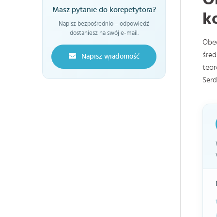
Masz pytanie do korepetytora?
ko
Napisz bezpośrednio – odpowiedź
dostaniesz na swój e-mail.
Obec
śred
Napisz wiadomość
teor
Serd