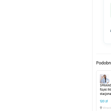
Podobn
SPRAWD
fizyki 
stacjon
120 zł
Wrocł