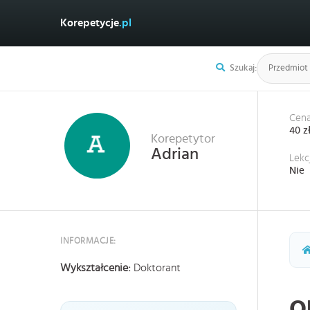
Korepetycje
.pl
Szukaj:
Cena
40 z
Korepetytor
Adrian
Lekc
Nie
INFORMACJE:
Wykształcenie:
Doktorant
O