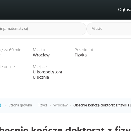
Ogłos
 / za 60 min
Miasto
Przedmiot
ł
Wrocław
Fizyka
je online
Miejsce
U korepetytora
U ucznia
›
Strona główna
›
Fizyka
›
Wrocław
›
Obecnie kończę doktorat z fizyki i u
becnie kończę doktorat z fizy