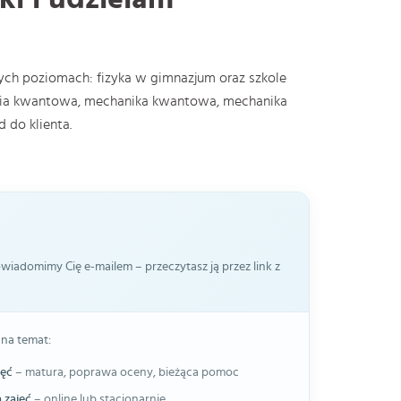
żnych poziomach: fizyka w gimnazjum oraz szkole
hemia kwantowa, mechanika kwantowa, mechanika
 do klienta.
iadomimy Cię e-mailem – przeczytasz ją przez link z
 na temat:
jęć
– matura, poprawa oceny, bieżąca pomoc
 zajęć
– online lub stacjonarnie