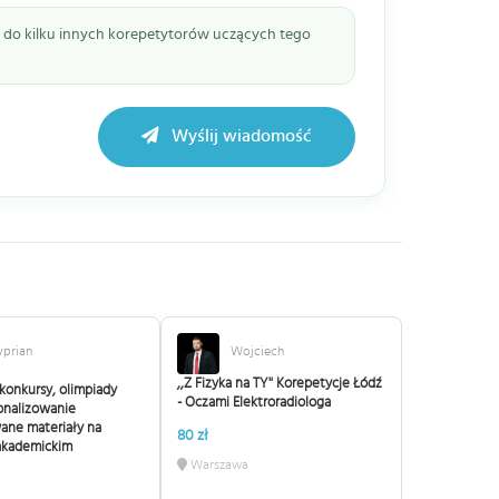
ie do kilku innych korepetytorów uczących tego
Wyślij wiadomość
yprian
Wojciech
,,Z Fizyka na TY'' Korepetycje Łódź
konkursy, olimpiady
- Oczami Elektroradiologa
onalizowanie
ane materiały na
80 zł
akademickim
Warszawa