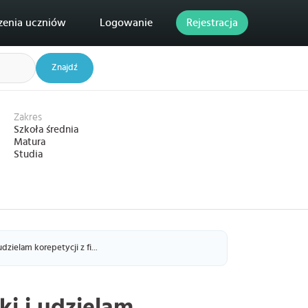
zenia uczniów
Logowanie
Rejestracja
Znajdź
Zakres
Szkoła średnia
Matura
Studia
dzielam korepetycji z fi...
ki i udzielam