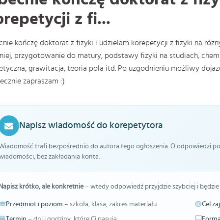
repetycji z fi...
nie kończę doktorat z fizyki i udzielam korepetycji z fizyki na ró
niej, przygotowanie do matury, podstawy fizyki na studiach, c
etyczna, grawitacja, teoria pola itd. Po uzgodnieniu możliwy dojazd
ecznie zapraszam :)
Napisz wiadomość do korepetytora
Wiadomość trafi bezpośrednio do autora tego ogłoszenia. O odpowiedzi pow
wiadomości, bez zakładania konta.
Napisz krótko, ale konkretnie
– wtedy odpowiedź przyjdzie szybciej i będzie
Przedmiot i poziom
– szkoła, klasa, zakres materiału
Cel za
Termin
– dni i godziny, które Ci pasują
Forma