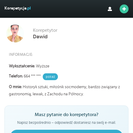
Korepetycje
.pl
Korepetytor
Dawid
INFORMACJE:
Wykształcenie:
Wyższe
Telefon:
664 *** ***
pokaż
O mnie:
Historyk sztuki, miłośnik socmoderny, bardzo związany z
gastronomią, lewak, z Zachodu na Północy.
Masz pytanie do korepetytora?
Napisz bezpośrednio – odpowiedź dostaniesz na swój e-mail.