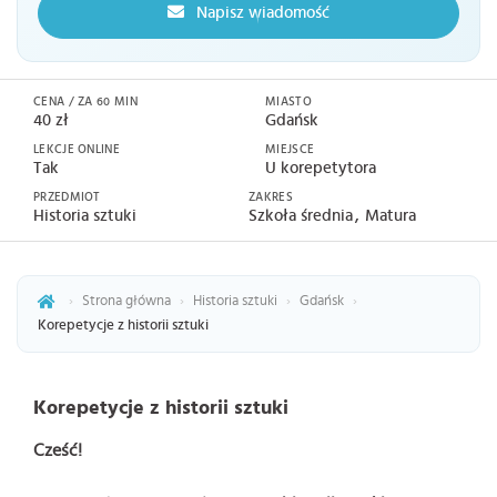
Napisz wiadomość
CENA / ZA 60 MIN
MIASTO
40 zł
Gdańsk
LEKCJE ONLINE
MIEJSCE
Tak
U korepetytora
PRZEDMIOT
ZAKRES
Historia sztuki
Szkoła średnia
Matura
›
Strona główna
›
Historia sztuki
›
Gdańsk
›
Korepetycje z historii sztuki
Korepetycje z historii sztuki
Cześć!