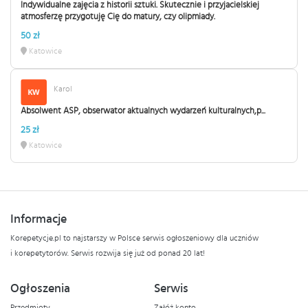
Indywidualne zajęcia z historii sztuki. Skutecznie i przyjacielskiej
atmosferzę przygotuję Cię do matury, czy olipmiady.
50 zł
Katowice
Karol
Absolwent ASP, obserwator aktualnych wydarzeń kulturalnych,p...
25 zł
Katowice
Informacje
Korepetycje.pl to najstarszy w Polsce serwis ogłoszeniowy dla uczniów
i korepetytorów. Serwis rozwija się już od ponad 20 lat!
Ogłoszenia
Serwis
Przedmioty
Załóż konto