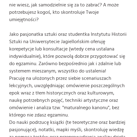
nie wiesz, jak samodzielnie się za to zabrać? A może
potrzebujesz kogoś, kto skontroluje Twoje
umiejętności?
Jako pasjonatka sztuki oraz studentka Instytutu Historii
Sztuki na Uniwersytecie Jagiellońskim oferuję
korepetycje lub konsultacje (wtedy cena ustalana
indywidualnie), które pozwolą dobrze przygotować się
do egzaminu. Zarówno bezpośrednio jak i zdalnie lub
systemem mieszanym, wszystko do ustalenia!
Pracuję na ułożonych przez siebie scenariuszach
lekcyjnych, uwzględniając omówienie poszczególnych
epok wraz z tłem historycznych oraz kulturowym,
naukę potrzebnych pojęć, techniki artystyczne oraz
omówienie i analiza tzw. "maturalnego kanonu", bez
którego nie zdasz egzaminu.
Do nauki podrzucę książki (te teoretyczne oraz bardziej
pasjonujące), notatki, mapki myśli, skontroluję wiedzę
za pomocą testów oraz przeprowadzania analizy dzieła