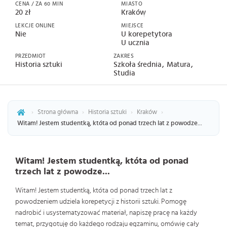
CENA / ZA 60 MIN
MIASTO
20 zł
Kraków
LEKCJE ONLINE
MIEJSCE
Nie
U korepetytora
U ucznia
PRZEDMIOT
ZAKRES
Historia sztuki
Szkoła średnia
Matura
Studia
›
Strona główna
›
Historia sztuki
›
Kraków
›
Witam! Jestem studentką, któta od ponad trzech lat z powodze...
Witam! Jestem studentką, któta od ponad
trzech lat z powodze...
Witam! Jestem studentką, któta od ponad trzech lat z
powodzeniem udziela korepetycji z historii sztuki. Pomogę
nadrobić i usystematyzować materiał, napiszę pracę na każdy
temat, przygotuję do każdego rodzaju egzaminu, omówię cały