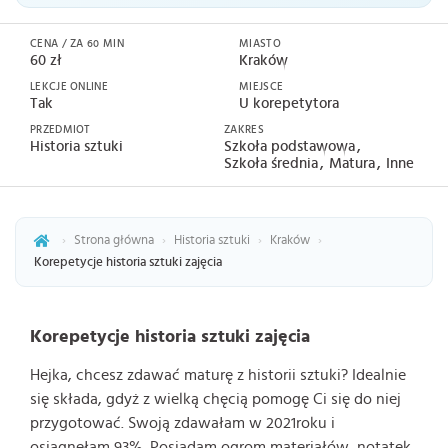
CENA / ZA 60 MIN
MIASTO
60 zł
Kraków
LEKCJE ONLINE
MIEJSCE
Tak
U korepetytora
PRZEDMIOT
ZAKRES
Historia sztuki
Szkoła podstawowa
Szkoła średnia
Matura
Inne
›
Strona główna
›
Historia sztuki
›
Kraków
›
Korepetycje historia sztuki zajęcia
Korepetycje historia sztuki zajęcia
Hejka, chcesz zdawać maturę z historii sztuki? Idealnie
się składa, gdyż z wielką chęcią pomogę Ci się do niej
przygotować. Swoją zdawałam w 2021roku i
osiągnęłam 93%. Posiadam ogrom materiałów, notatek