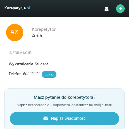
Korepetycje
.pl
Korepetytor
Ania
INFORMACJE:
Wykształcenie:
Student
Telefon:
608 *** ***
pokaż
Masz pytanie do korepetytora?
Napisz bezpośrednio – odpowiedź dostaniesz na swój e-mail.
Napisz wiadomość