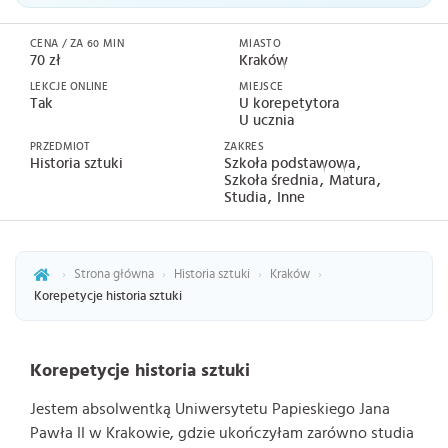
CENA / ZA 60 MIN
MIASTO
70 zł
Kraków
LEKCJE ONLINE
MIEJSCE
Tak
U korepetytora
U ucznia
PRZEDMIOT
ZAKRES
Historia sztuki
Szkoła podstawowa
Szkoła średnia
Matura
Studia
Inne
›
Strona główna
›
Historia sztuki
›
Kraków
›
Korepetycje historia sztuki
Korepetycje historia sztuki
Jestem absolwentką Uniwersytetu Papieskiego Jana
Pawła II w Krakowie, gdzie ukończyłam zarówno studia