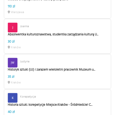
110 zł
Warszawa
Joanna
Absolwentka kulturoznawstwa, studentka zarządzania kulturą U...
30 zł
Kraków
Justyna
Historyk sztuki (UJ) i zarazem wieloletni pracownik Muzeum u...
35 zł
Kraków
Korepetycje
Historia sztuki. korepetycje Miejsce:Kraków - Śródmieście! C...
40 zł