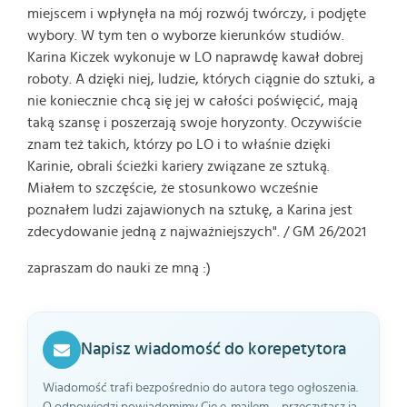
miejscem i wpłynęła na mój rozwój twórczy, i podjęte
wybory. W tym ten o wyborze kierunków studiów.
Karina Kiczek wykonuje w LO naprawdę kawał dobrej
roboty. A dzięki niej, ludzie, których ciągnie do sztuki, a
nie koniecznie chcą się jej w całości poświęcić, mają
taką szansę i poszerzają swoje horyzonty. Oczywiście
znam też takich, którzy po LO i to właśnie dzięki
Karinie, obrali ścieżki kariery związane ze sztuką.
Miałem to szczęście, że stosunkowo wcześnie
poznałem ludzi zajawionych na sztukę, a Karina jest
zdecydowanie jedną z najważniejszych". / GM 26/2021
zapraszam do nauki ze mną :)
Napisz wiadomość do korepetytora
Wiadomość trafi bezpośrednio do autora tego ogłoszenia.
O odpowiedzi powiadomimy Cię e-mailem – przeczytasz ją