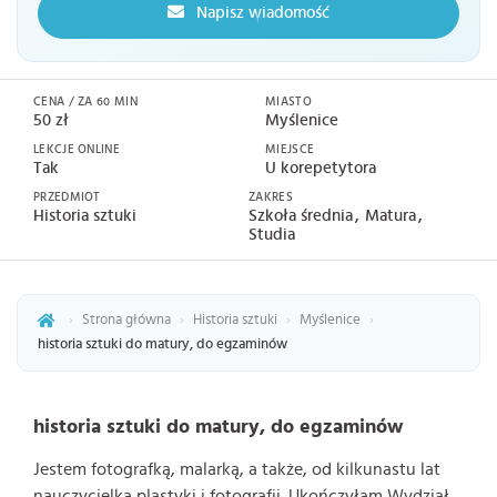
Napisz wiadomość
CENA / ZA 60 MIN
MIASTO
50 zł
Myślenice
LEKCJE ONLINE
MIEJSCE
Tak
U korepetytora
PRZEDMIOT
ZAKRES
Historia sztuki
Szkoła średnia
Matura
Studia
›
Strona główna
›
Historia sztuki
›
Myślenice
›
historia sztuki do matury, do egzaminów
historia sztuki do matury, do egzaminów
Jestem fotografką, malarką, a także, od kilkunastu lat
nauczycielką plastyki i fotografii. Ukończyłam Wydział