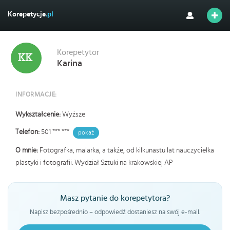
Korepetycje
.pl
Korepetytor
Karina
INFORMACJE:
Wykształcenie:
Wyższe
Telefon:
501 *** ***
pokaż
O mnie:
Fotografka, malarka, a także, od kilkunastu lat nauczycielka
plastyki i fotografii. Wydział Sztuki na krakowskiej AP
Masz pytanie do korepetytora?
Napisz bezpośrednio – odpowiedź dostaniesz na swój e-mail.