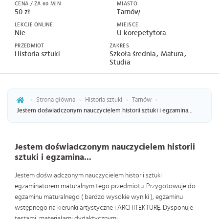
CENA / ZA 60 MIN
MIASTO
50 zł
Tarnów
LEKCJE ONLINE
MIEJSCE
Nie
U korepetytora
PRZEDMIOT
ZAKRES
Historia sztuki
Szkoła średnia
Matura
Studia
›
Strona główna
›
Historia sztuki
›
Tarnów
›
Jestem doświadczonym nauczycielem historii sztuki i egzamina...
Jestem doświadczonym nauczycielem historii
sztuki i egzamina...
Jestem doświadczonym nauczycielem historii sztuki i
egzaminatorem maturalnym tego przedmiotu. Przygotowuje do
egzaminu maturalnego ( bardzo wysokie wyniki ), egzaminu
wstępnego na kierunki artystyczne i ARCHITEKTURĘ. Dysponuje
testami, materiałami dydaktycznymi.