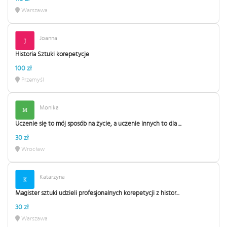
Warszawa
Joanna
Historia Sztuki korepetycje
100 zł
Przemyśl
Monika
Uczenie się to mój sposób na życie, a uczenie innych to dla ...
30 zł
Wrocław
Katarzyna
Magister sztuki udzieli profesjonalnych korepetycji z histor...
30 zł
Warszawa