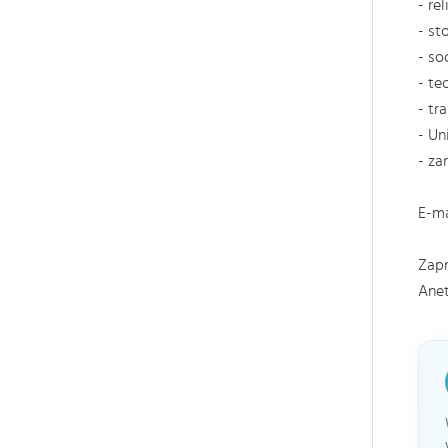
- re
- s
- so
- te
- tr
- Un
- za
E-m
Zap
Ane