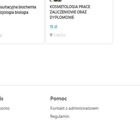
KOSMETOLOGIA PRACE
sultacyjna biochemia
ZALICZENIOWE ORAZ
zjologia biologia
DYPLOMOWE
15 zł
Kraków
a
is
Pomoc
konto
Kontakt z administratorem
Regulamin