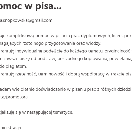
omoc w pisa...
ta.snopkowska@gmail.com
uję kompleksową pomoc w pisaniu prac dyplomowych, licencjackich
gających rzetelnego przygotowania oraz wiedzy.
antuję indywidualne podejście do każdego tematu, oryginalność 
e zawsze piszę od podstaw, bez żadnego kopiowania, powielania, 
ie plagiatem.
antuję rzetelność, terminowość i dobrą współpracę w trakcie pi
adam wieloletnie doświadczenie w pisaniu prac z różnych dzied
nta/promotora.
jalizuję się w następującej tematyce:
ministracja