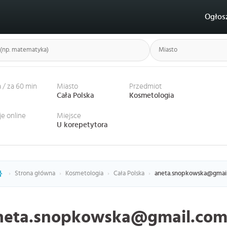
Ogłos
 / za 60 min
Miasto
Przedmiot
Cała Polska
Kosmetologia
je online
Miejsce
U korepetytora
›
Strona główna
›
Kosmetologia
›
Cała Polska
›
aneta.snopkowska@gmail
neta.snopkowska@gmail.com