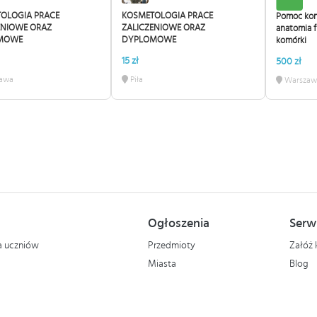
OLOGIA PRACE
KOSMETOLOGIA PRACE
Pomoc kon
ENIOWE ORAZ
ZALICZENIOWE ORAZ
anatomia fi
MOWE
DYPLOMOWE
komórki
15 zł
500 zł
awa
Piła
Warszaw
Ogłoszenia
Serw
la uczniów
Przedmioty
Załóż 
Miasta
Blog
Copyrights and copy © 1998-2026 korepetycje.pl