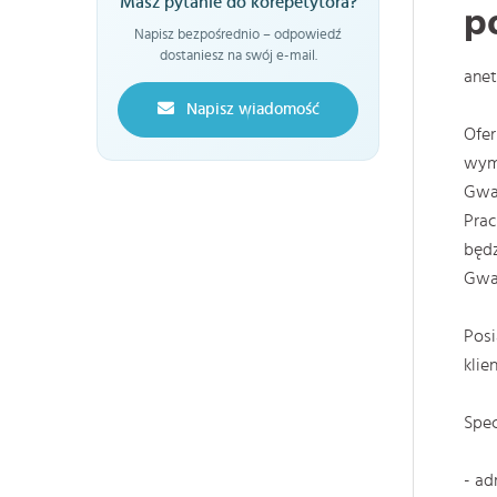
Masz pytanie do korepetytora?
p
Napisz bezpośrednio – odpowiedź
dostaniesz na swój e-mail.
ane
Napisz wiadomość
Ofer
wyma
Gwar
Prac
będz
Gwar
Posi
klie
Spec
- ad