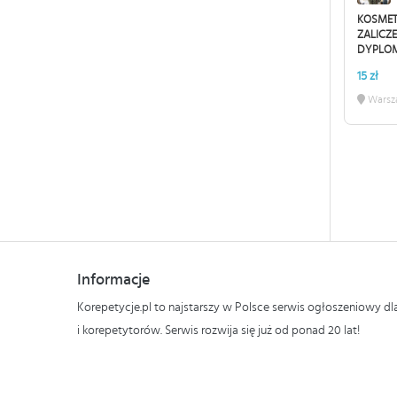
KOSMET
ZALICZ
DYPLO
15 zł
Warsz
Informacje
Korepetycje.pl to najstarszy w Polsce serwis ogłoszeniowy d
i korepetytorów. Serwis rozwija się już od ponad 20 lat!
Polityka prywatności i plików cookies