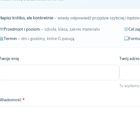
Napisz krótko, ale konkretnie
– wtedy odpowiedź przyjdzie szybciej i będzie
Przedmiot i poziom
– szkoła, klasa, zakres materiału
Cel za
Termin
– dni i godziny, które Ci pasują
Forma
Twoje imię
Twój adres
Tu wyślemy
Wiadomość
*