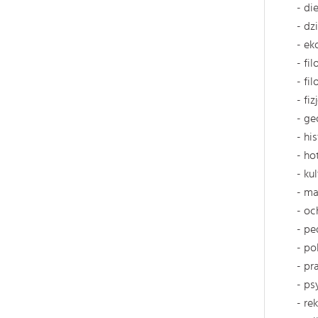
- di
- dz
- ek
- fi
- fil
- fi
- ge
- hi
- ho
- k
- ma
- oc
- pe
- po
- p
- ps
- re