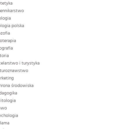
etetyka
iennikarstwo
ologia
lologia polska
ozofia
zjoterapia
ografia
storia
telarstwo i turystyka
ulturoznawstwo
rketing
hrona środowiska
dagogika
litologia
rawo
ychologia
klama