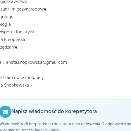
ligioznawstwo
tosunki międzynarodowe
cjologia
ologia
ansport i logistyka
ia Europejska
rządzanie
ail: aneta.snopkowska@gmail.com
raszam do współpracy,
ta Snopkowska
Napisz wiadomość do korepetytora
Wiadomość trafi bezpośrednio do autora tego ogłoszenia. O odpowiedzi pow
wiadomości, bez zakładania konta.