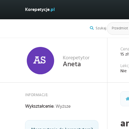
Korepetycje
.pl
Szukaj:
Cena
15 zł
Korepetytor
Aneta
Lekc
Nie
INFORMACJE:
Wykształcenie:
Wyższe
a