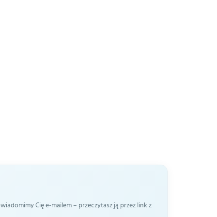
iadomimy Cię e-mailem – przeczytasz ją przez link z