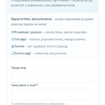
O odpowiedzi powiadomimy Cię e-mailem – przeczytasz ją
przez link z wiadomości, bez zakładania konta.
Napisz krótko, ale konkretnie
– wtedy odpowiedź przyjdzie
szybciej i będzie na temat:
Przedmiot i poziom
– szkoła, klasa, zakres materiału
Cel zajęć
– matura, poprawa oceny, bieżąca pomoc
Termin
– dni i godziny, które Ci pasują
Forma zajęć
– online lub stacjonarnie
Twoje imię
Twój adres e-mail
*
Tu wyślemy powiadomienie o odpowiedzi.