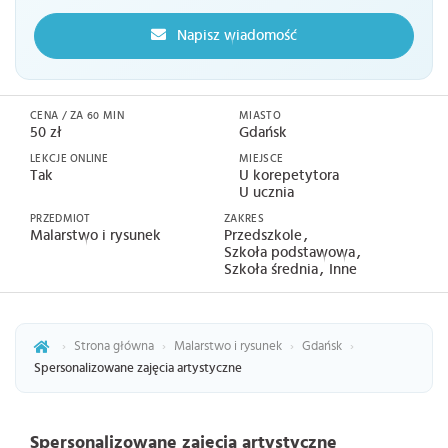
Napisz wiadomość
CENA / ZA 60 MIN
MIASTO
50 zł
Gdańsk
LEKCJE ONLINE
MIEJSCE
Tak
U korepetytora
U ucznia
PRZEDMIOT
ZAKRES
Malarstwo i rysunek
Przedszkole
Szkoła podstawowa
Szkoła średnia
Inne
›
Strona główna
›
Malarstwo i rysunek
›
Gdańsk
›
Spersonalizowane zajęcia artystyczne
Spersonalizowane zajęcia artystyczne