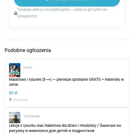
Twojego adresu nie publikujemy – zobaczy go tylko ten
korepetytor.
Podobne ogłoszenia
Edyta
Malarstwo i rysunek (5–∞) — pierwsze spotkanie GRATIS + materiały w
cenie
90 zł
Warszawa
Yelyzaveta
Lekcje z rysunku oraz malarstwa dla dzieci i młodzieży / Занятия по
рисунку и живописи для детей и подростков