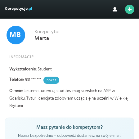
Korepetycje
.pl
Korepetytor
Marta
INFORMACJE:
Wykształcenie:
Student
Telefon:
531 *** ***
pokaż
O mnie:
Jestem studentką studiów magisterskich na ASP w
Gdańsku. Tytuł licencjata zdobyłam ucząc się na uczelni w Wielkiej
Brytanii.
Masz pytanie do korepetytora?
Napisz bezpośrednio – odpowiedź dostaniesz na swój e-mail.