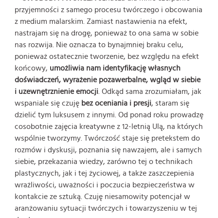
przyjemności z samego procesu twórczego i obcowania
z medium malarskim. Zamiast nastawienia na efekt,
nastrajam się na drogę, ponieważ to ona sama w sobie
nas rozwija. Nie oznacza to bynajmniej braku celu,
ponieważ ostatecznie tworzenie, bez względu na efekt
końcowy,
umożliwia nam identyfikację własnych
doświadczeń, wyrażenie pozawerbalne, wgląd w siebie
i uzewnętrznienie emocji
. Odkąd sama zrozumiałam, jak
wspaniale się czuję
bez oceniania i presji
, staram się
dzielić tym luksusem z innymi. Od ponad roku prowadzę
cosobotnie zajęcia kreatywne z 12-letnią Ulą, na których
wspólnie tworzymy. Twórczość staje się pretekstem do
rozmów i dyskusji, poznania się nawzajem, ale i samych
siebie, przekazania wiedzy, zarówno tej o technikach
plastycznych, jak i tej życiowej, a także zaszczepienia
wrażliwości, uważności i poczucia bezpieczeństwa w
kontakcie ze sztuką. Czuję niesamowity potencjał w
aranżowaniu sytuacji twórczych i towarzyszeniu w tej