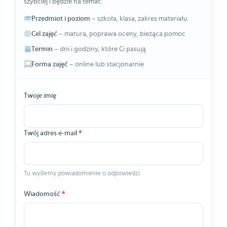
szybciej i będzie na temat:
Przedmiot i poziom
– szkoła, klasa, zakres materiału
Cel zajęć
– matura, poprawa oceny, bieżąca pomoc
Termin
– dni i godziny, które Ci pasują
Forma zajęć
– online lub stacjonarnie
Twoje imię
Twój adres e-mail
*
Tu wyślemy powiadomienie o odpowiedzi.
Wiadomość
*