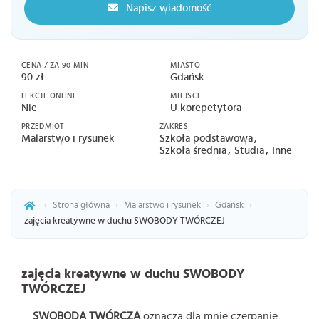
Napisz wiadomość
CENA / ZA 90 MIN
MIASTO
90 zł
Gdańsk
LEKCJE ONLINE
MIEJSCE
Nie
U korepetytora
PRZEDMIOT
ZAKRES
Malarstwo i rysunek
Szkoła podstawowa
Szkoła średnia
Studia
Inne
›
Strona główna
›
Malarstwo i rysunek
›
Gdańsk
›
zajęcia kreatywne w duchu SWOBODY TWÓRCZEJ
zajęcia kreatywne w duchu SWOBODY
TWÓRCZEJ
SWOBODA TWÓRCZA
oznacza dla mnie czerpanie