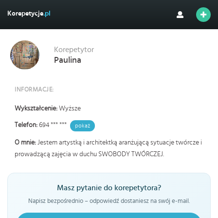
Korepetycje
.pl
Korepetytor
Paulina
INFORMACJE:
Wykształcenie:
Wyższe
Telefon:
694 *** ***
pokaż
O mnie:
Jestem artystką i architektką aranżującą sytuacje twórcze i
prowadzącą zajęcia w duchu SWOBODY TWÓRCZEJ.
Masz pytanie do korepetytora?
Napisz bezpośrednio – odpowiedź dostaniesz na swój e-mail.