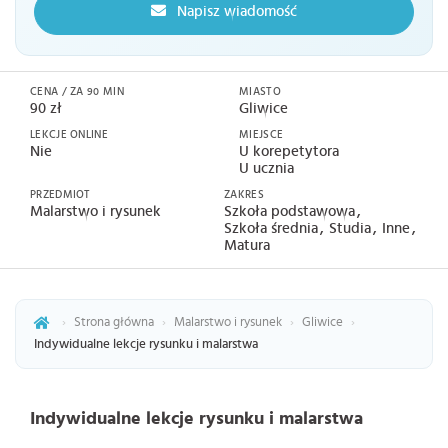
Napisz wiadomość
CENA / ZA 90 MIN
MIASTO
90 zł
Gliwice
LEKCJE ONLINE
MIEJSCE
Nie
U korepetytora
U ucznia
PRZEDMIOT
ZAKRES
Malarstwo i rysunek
Szkoła podstawowa
Szkoła średnia
Studia
Inne
Matura
›
Strona główna
›
Malarstwo i rysunek
›
Gliwice
›
Indywidualne lekcje rysunku i malarstwa
Indywidualne lekcje rysunku i malarstwa