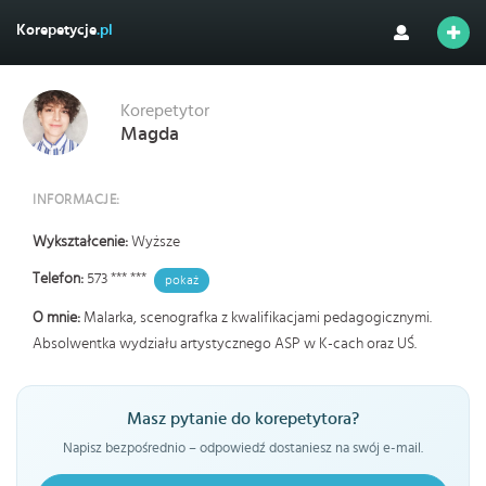
Korepetycje
.pl
Korepetytor
Magda
INFORMACJE:
Wykształcenie:
Wyższe
Telefon:
573 *** ***
pokaż
O mnie:
Malarka, scenografka z kwalifikacjami pedagogicznymi.
Absolwentka wydziału artystycznego ASP w K-cach oraz UŚ.
Masz pytanie do korepetytora?
Napisz bezpośrednio – odpowiedź dostaniesz na swój e-mail.