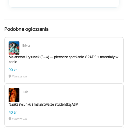
Podobne ogłoszenia
Edyta
Malarstwo i rysunek (5–∞) — pierwsze spotkanie GRATIS + materiały w
cenie
90 zł
Warszawa
Julia
Nauka rysunku i malarstwa ze studentką ASP
40 zł
Warszawa