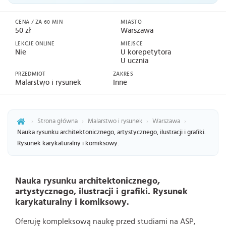
CENA / ZA 60 MIN
MIASTO
50 zł
Warszawa
LEKCJE ONLINE
MIEJSCE
Nie
U korepetytora
U ucznia
PRZEDMIOT
ZAKRES
Malarstwo i rysunek
Inne
›
Strona główna
›
Malarstwo i rysunek
›
Warszawa
›
Nauka rysunku architektonicznego, artystycznego, ilustracji i grafiki.
Rysunek karykaturalny i komiksowy.
Nauka rysunku architektonicznego,
artystycznego, ilustracji i grafiki. Rysunek
karykaturalny i komiksowy.
Oferuję kompleksową naukę przed studiami na ASP,