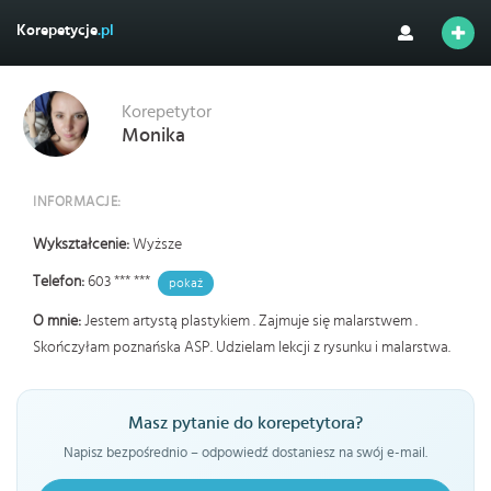
Korepetycje
.pl
Korepetytor
Monika
INFORMACJE:
Wykształcenie:
Wyższe
Telefon:
603 *** ***
pokaż
O mnie:
Jestem artystą plastykiem . Zajmuje się malarstwem .
Skończyłam poznańska ASP. Udzielam lekcji z rysunku i malarstwa.
Masz pytanie do korepetytora?
Napisz bezpośrednio – odpowiedź dostaniesz na swój e-mail.