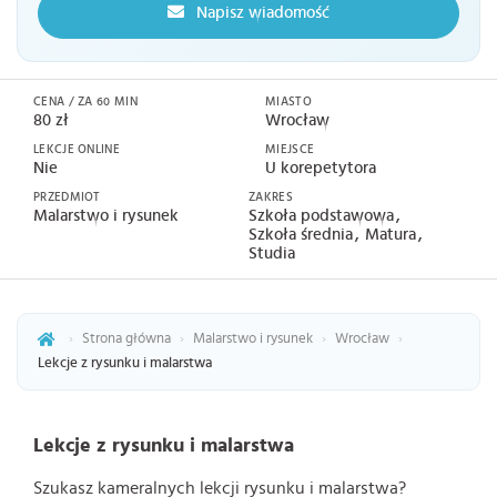
Napisz wiadomość
CENA / ZA 60 MIN
MIASTO
80 zł
Wrocław
LEKCJE ONLINE
MIEJSCE
Nie
U korepetytora
PRZEDMIOT
ZAKRES
Malarstwo i rysunek
Szkoła podstawowa
Szkoła średnia
Matura
Studia
›
Strona główna
›
Malarstwo i rysunek
›
Wrocław
›
Lekcje z rysunku i malarstwa
Lekcje z rysunku i malarstwa
Szukasz kameralnych lekcji rysunku i malarstwa?