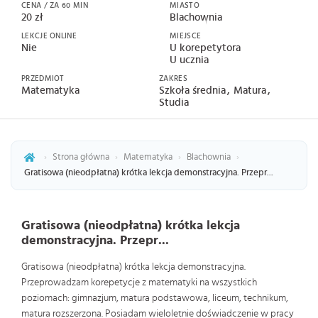
CENA / ZA 60 MIN
MIASTO
20 zł
Blachownia
LEKCJE ONLINE
MIEJSCE
Nie
U korepetytora
U ucznia
PRZEDMIOT
ZAKRES
Matematyka
Szkoła średnia
Matura
Studia
›
Strona główna
›
Matematyka
›
Blachownia
›
Gratisowa (nieodpłatna) krótka lekcja demonstracyjna. Przepr...
Gratisowa (nieodpłatna) krótka lekcja
demonstracyjna. Przepr...
Gratisowa (nieodpłatna) krótka lekcja demonstracyjna.
Przeprowadzam korepetycje z matematyki na wszystkich
poziomach: gimnazjum, matura podstawowa, liceum, technikum,
matura rozszerzona. Posiadam wieloletnie doświadczenie w pracy