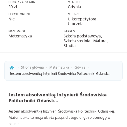
CENA / ZA 60 MIN
MIASTO
30 zł
Gdynia
LEKCJE ONLINE
MIEJSCE
Nie
U korepetytora
U ucznia
PRZEDMIOT
ZAKRES
Matematyka
Szkoła podstawowa
Szkoła średnia
Matura
Studia
›
Strona główna
›
Matematyka
›
Gdynia
›
Jestem absolwentką Inżynierii Środowiska Politechniki Gdańsk...
Jestem absolwentką Inżynierii Środowiska
Politechniki Gdańsk...
Jestem absolwentką Inżynierii Środowiska Politechniki Gdańskiej.
Matematyka to moja ukryta pasja, dlatego chętnie pomogę w
nauce.