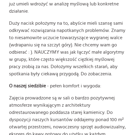
już umieli wdrożyć w analizę myślową lub konkretne
działanie.
Duży nacisk położymy na to, abyście mieli szansę sami
odkrywać rozwiązania napotkanych problemów. Znamy
to niesamowite uczucie towarzyszące wygranej walce
(wdrapaniu się na szczyt góry). Nie chcemy wam go
odbierać : ). NAUCZYMY was jak łączyć małe algorytmy
w grupy, które często większość ciężkiej myślowej
pracy zrobią za nas. Dołożymy wszelkich starań, aby
spotkania były ciekawą przygodą. Do zobaczenia.
O naszej siedzibie
- pełen komfort i wygoda:
Zajęcia prowadzone są w sali o bardzo pozytywnej
atmosferze wynikającym z architektury
odrestaurowanego poddasza starej kamienicy. Do
dyspozycji naszych kursantów oddajemy ponad 100 m²
otwartej przestrzeni, nowoczesny sprzęt audiowizualny,
ekspres do kawy gotowy do użytku w każdym