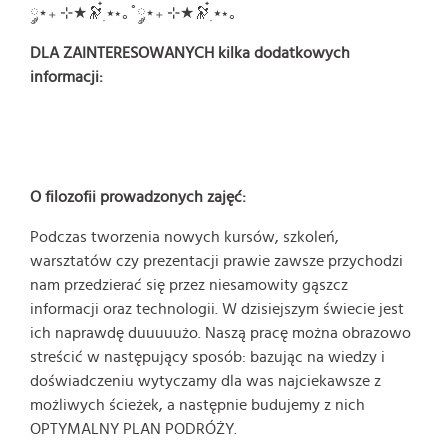
༘⋆₊ ⊹★🔭๋࣭ ⭑⋆｡˚༘⋆₊ ⊹★🔭๋࣭ ⭑⋆｡
DLA ZAINTERESOWANYCH kilka dodatkowych
informacji:
O filozofii prowadzonych zajęć:
Podczas tworzenia nowych kursów, szkoleń,
warsztatów czy prezentacji prawie zawsze przychodzi
nam przedzierać się przez niesamowity gąszcz
informacji oraz technologii. W dzisiejszym świecie jest
ich naprawdę duuuuużo. Naszą pracę można obrazowo
streścić w następujący sposób: bazując na wiedzy i
doświadczeniu wytyczamy dla was najciekawsze z
możliwych ścieżek, a następnie budujemy z nich
OPTYMALNY PLAN PODRÓŻY.