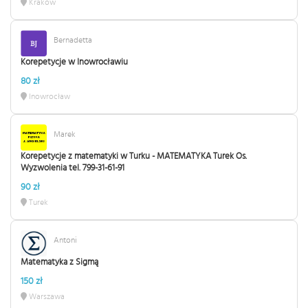
Kraków
Bernadetta
Korepetycje w Inowrocławiu
80 zł
Inowrocław
Marek
Korepetycje z matematyki w Turku - MATEMATYKA Turek Os.
Wyzwolenia tel. 799-31-61-91
90 zł
Turek
Antoni
Matematyka z Sigmą
150 zł
Warszawa