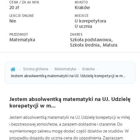
CENA / ZA 60 MIN
MIASTO
20 zł
Kraków
LEKCJE ONLINE
MIEJSCE
Nie
U korepetytora
U ucznia
PRZEDMIOT
ZAKRES
Matematyka
Szkoła podstawowa
Szkoła średnia
Matura
›
Strona główna
›
Matematyka
›
Kraków
›
Jestem absolwentką matematyki na UJ. Udzielę korepetycji w m...
Jestem absolwentką matematyki na UJ. Udzielę
korepetycji w m...
Jestem absolwentką matematyki na UJ. Udzielę korepetycji w miłej
i bezstresowej atmosferze, a zarazem dokładnie i starannie. Do
wymienionego zakresu mogę dodać część działów ze studiów. W
przypadku dojazdu do ucznia cena do uzgodnienia. Zapraszam.