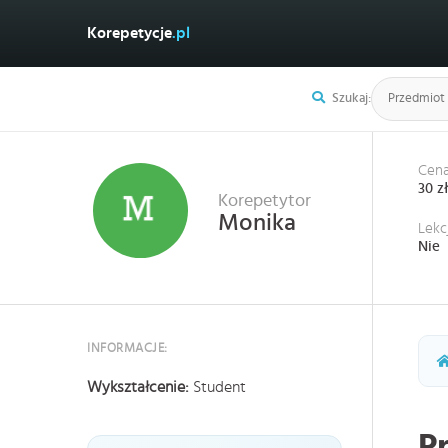
Korepetycje
.pl
Szukaj:
Cena
30 z
Korepetytor
Monika
Lekc
Nie
INFORMACJE:
Wykształcenie:
Student
P