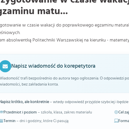
gzaminu matu...
ygotowanie w czasie wakacji do poprawkowego egzaminu matural
eśniowych.
em absolwentką Politechniki Warszawskiej na kierunku - matematy
Napisz wiadomość do korepetytora
Wiadomość trafi bezpośrednio do autora tego ogłoszenia. O odpowiedzi pow
wiadomości, bez zakładania konta.
Napisz krótko, ale konkretnie
– wtedy odpowiedź przyjdzie szybciej i będzie
Przedmiot i poziom
– szkoła, klasa, zakres materiału
Cel za
Termin
– dni i godziny, które Ci pasują
Forma