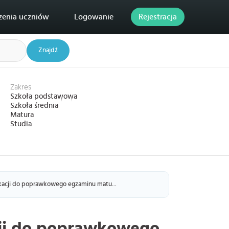
zenia uczniów
Logowanie
Rejestracja
Znajdź
Zakres
Szkoła podstawowa
Szkoła średnia
Matura
Studia
kacji do poprawkowego egzaminu matu...
cji do poprawkowego