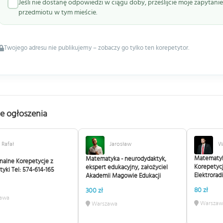
Jeśli nie dostanę odpowiedzi w ciągu doby, prześlijcie moje zapytan
przedmiotu w tym mieście.
Twojego adresu nie publikujemy – zobaczy go tylko ten korepetytor.
e ogłoszenia
Rafał
Jarosław
W
Matematyka
Matematyka - neurodydaktyk,
onalne Korepetycje z
Korepetyc
ekspert edukacyjny, założyciel
yki Tel: 574-614-165
Elektrorad
Akademii Magowie Edukacji
80 zł
300 zł
awa
Warszaw
Warszawa