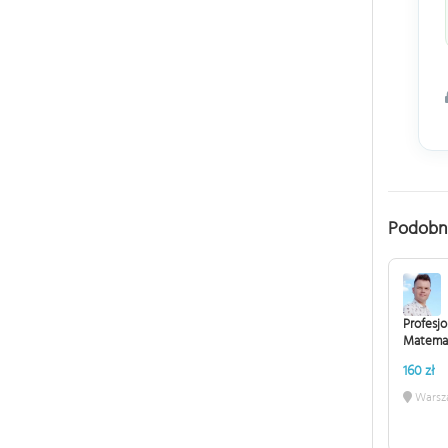
Podobn
Profesj
Matemat
160 zł
Warsz