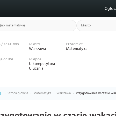
Ogłos
 / za 60 min
Miasto
Przedmiot
ł
Warszawa
Matematyka
je online
Miejsce
U korepetytora
U ucznia
›
Strona główna
›
Matematyka
›
Warszawa
›
Przygotowanie w czasie wa
rzygotowanie w czasie waka