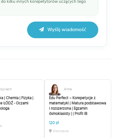
ie do kilku innych korepetytorów uczących tego
Wyślij wiadomość
ojciech
Anna
 | Chemia | Fizyka |
Edu Perfect – Korepetycje z
je ŁÓDŹ - Oczami
matematyki | Matura podstawowa
iologa
i rozszerzona | Egzamin
ósmoklasisty | | Profil IB
120 zł
a
Warszawa