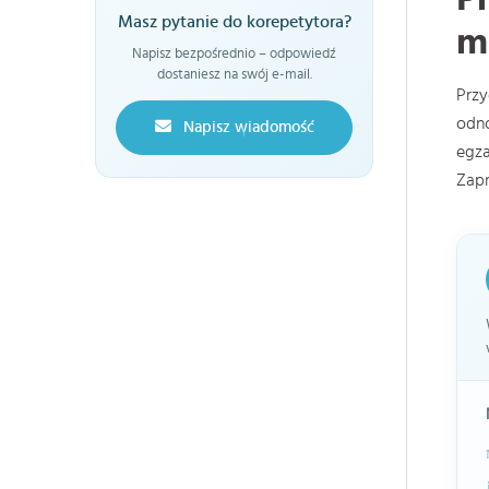
Masz pytanie do korepetytora?
m
Napisz bezpośrednio – odpowiedź
dostaniesz na swój e-mail.
Prz
odno
Napisz wiadomość
egz
Zap