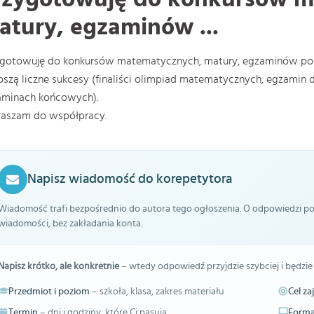
atury, egzaminów ...
ygotowuję do konkursów matematycznych, matury, egzaminów po 
szą liczne sukcesy (finaliści olimpiad matematycznych, egzamin d
aminach końcowych).
raszam do współpracy.
Napisz wiadomość do korepetytora
Wiadomość trafi bezpośrednio do autora tego ogłoszenia. O odpowiedzi pow
wiadomości, bez zakładania konta.
Napisz krótko, ale konkretnie
– wtedy odpowiedź przyjdzie szybciej i będzie
Przedmiot i poziom
– szkoła, klasa, zakres materiału
Cel za
Termin
– dni i godziny, które Ci pasują
Forma