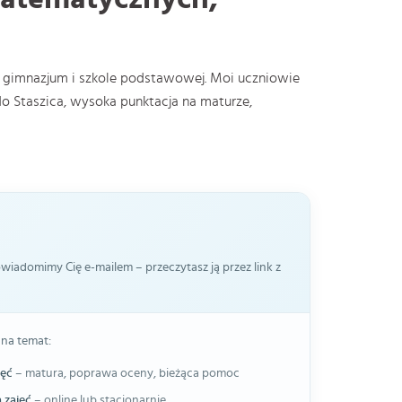
gimnazjum i szkole podstawowej. Moi uczniowie
o Staszica, wysoka punktacja na maturze,
iadomimy Cię e-mailem – przeczytasz ją przez link z
 na temat:
jęć
– matura, poprawa oceny, bieżąca pomoc
 zajęć
– online lub stacjonarnie