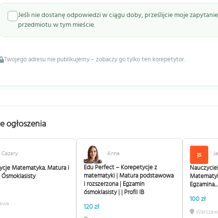
Jeśli nie dostanę odpowiedzi w ciągu doby, prześlijcie moje zapytan
przedmiotu w tym mieście.
Twojego adresu nie publikujemy – zobaczy go tylko ten korepetytor.
e ogłoszenia
Cezary
Anna
Ja
Edu Perfect – Korepetycje z
ycje Matematyka. Matura i
Nauczycie
matematyki | Matura podstawowa
 Ósmoklasisty
Matematyki
i rozszerzona | Egzamin
Egzamina...
ósmoklasisty | | Profil IB
100 zł
awa
120 zł
Warszaw