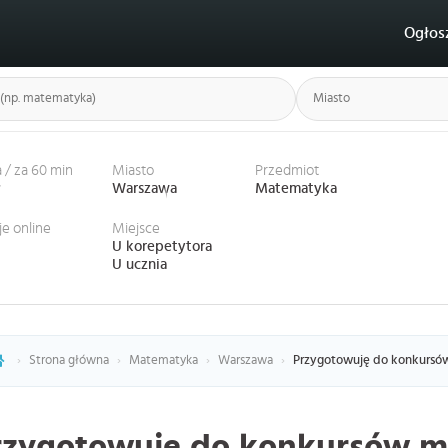
Ogłos
 / za 60 min
Miasto
Przedmiot
ł
Warszawa
Matematyka
je online
Miejsce
U korepetytora
U ucznia
›
Strona główna
›
Matematyka
›
Warszawa
›
Przygotowuję do konkursów
rzygotowuję do konkursów m