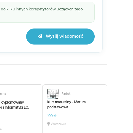
ie do kilku innych korepetytorów uczących tego
Wyślij wiadomość
nina
Radek
Kurs maturalny - Matura
l dyplomowany
podstawowa
 i Informatyki LO,
199 zł
Warszawa
a