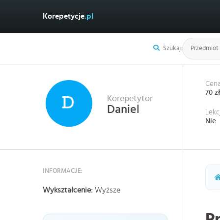
Korepetycje
.pl
Szukaj:
Cena
70 z
Korepetytor
Daniel
Lekc
Nie
INFORMACJE:
Wykształcenie:
Wyższe
P