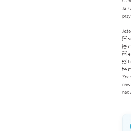
Osob
Ja s
przy
Jeże
 st
 m
 ek
 b
 m
Zna
nawe
nad