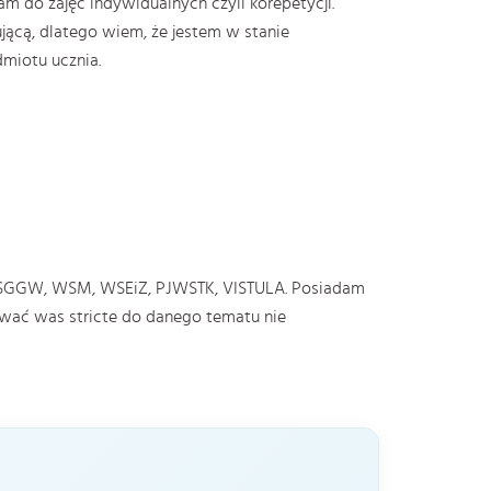
m do zajęć indywidualnych czyli korepetycji.
jącą, dlatego wiem, że jestem w stanie
miotu ucznia.
SGGW, WSM, WSEiZ, PJWSTK, VISTULA. Posiadam
ować was stricte do danego tematu nie