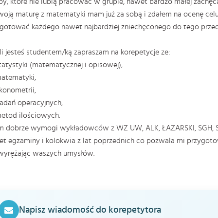
y, które nie lubią pracować w grupie, nawet bardzo małej zachęca
woją maturę z matematyki mam już za sobą i zdałem na ocenę celu
gotować każdego nawet najbardziej zniechęconego do tego przed
li jesteś studentem/ką zapraszam na korepetycje ze:
atystyki (matematycznej i opisowej),
atematyki,
onometrii,
adań operacyjnych,
etod ilościowych.
m dobrze wymogi wykładowców z WZ UW, ALK, ŁAZARSKI, SGH, 
t egzaminy i kolokwia z lat poprzednich co pozwala mi przygot
wyrężając waszych umysłów.
Napisz wiadomość do korepetytora