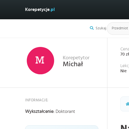
Korepetycje
.pl
Szukaj:
Cena
70 z
Korepetytor
Michał
Lekc
Nie
INFORMACJE:
Wykształcenie:
Doktorant
N