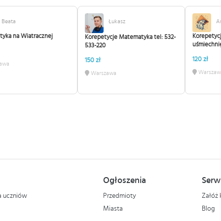
Beata
Łukasz
A
yka na Wiatracznej
Korepetycj
Korepetycje Matematyka tel: 532-
uśmiechni
533-220
120 zł
150 zł
awa
Warszaw
Warszawa
Ogłoszenia
Serw
la uczniów
Przedmioty
Załóż 
Miasta
Blog