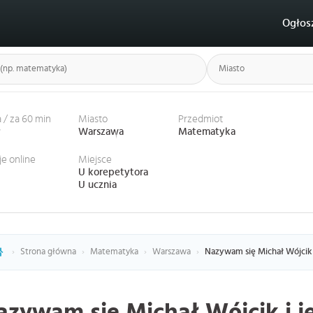
Ogłos
 / za 60 min
Miasto
Przedmiot
ł
Warszawa
Matematyka
je online
Miejsce
U korepetytora
U ucznia
›
Strona główna
›
Matematyka
›
Warszawa
›
Nazywam się Michał Wójcik i
azywam się Michał Wójcik i 