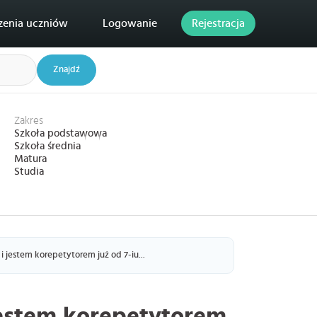
zenia uczniów
Logowanie
Rejestracja
Znajdź
Zakres
Szkoła podstawowa
Szkoła średnia
Matura
Studia
 jestem korepetytorem już od 7-iu...
jestem korepetytorem