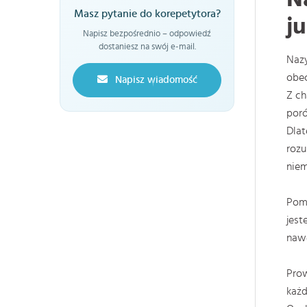
Masz pytanie do korepetytora?
ju
Napisz bezpośrednio – odpowiedź
dostaniesz na swój e-mail.
Nazy
obe
Napisz wiadomość
Z ch
poró
Dlat
rozu
niem
Poma
jest
nawe
Prow
każd