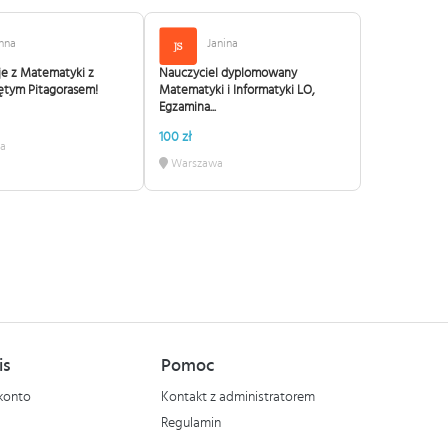
nna
Janina
e z Matematyki z
Nauczyciel dyplomowany
ętym Pitagorasem!
Matematyki i Informatyki LO,
Egzamina...
100 zł
a
Warszawa
is
Pomoc
konto
Kontakt z administratorem
Regulamin