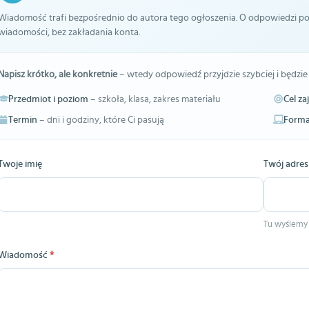
Wiadomość trafi bezpośrednio do autora tego ogłoszenia. O odpowiedzi pow
wiadomości, bez zakładania konta.
Napisz krótko, ale konkretnie
– wtedy odpowiedź przyjdzie szybciej i będzie
Przedmiot i poziom
– szkoła, klasa, zakres materiału
Cel za
Termin
– dni i godziny, które Ci pasują
Forma
Twoje imię
Twój adres
Tu wyślemy
Wiadomość
*