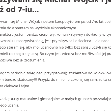
ż od 7-iu...
wam się Michał Wójcik i jestem korepetytorem już od 7-iu lat. Jes
cnie doktorantem na wydziale ekonomicznym.
arakteru jestem bardzo cierpliwy, komunikatywny i dokładny w ty
wnaniu z rzeczywistością, jest prymitywna i dziecinna – ale nadal j
ego staram się, aby moi uczniowie nie tylko bez sensu uczyli się 
mieli to czego się uczą. Bo czym jest wiedza bez możliwości jej pr
ożliwe bez jej zrozumienia.
gam nadrobić zaległości przygotowuję studentów do kolokwiów, 
em bardzo skuteczny!!! Przyjdź do mnie i przekonaj się sam, że to co
t ciekawe i fajne.
adzę kursy maturalne i gimnazjalne w małych grupach pozwalają
ego ucznia.