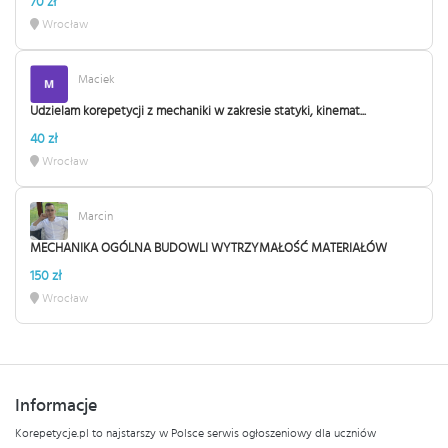
70 zł
Wrocław
Maciek
Udzielam korepetycji z mechaniki w zakresie statyki, kinemat...
40 zł
Wrocław
Marcin
MECHANIKA OGÓLNA BUDOWLI WYTRZYMAŁOŚĆ MATERIAŁÓW
150 zł
Wrocław
Informacje
Korepetycje.pl to najstarszy w Polsce serwis ogłoszeniowy dla uczniów