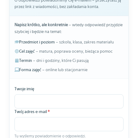
O odpowiedzi powiadomimy Cię e-mailem – przeczytasz ją
przez link z wiadomości, bez zakładania konta.
Napisz krótko, ale konkretnie
– wtedy odpowiedź przyjdzie
szybciej i będzie na temat:
Przedmiot i poziom
– szkoła, klasa, zakres materiału
Cel zajęć
– matura, poprawa oceny, bieżąca pomoc
Termin
– dni i godziny, które Ci pasują
Forma zajęć
– online lub stacjonarnie
Twoje imię
Twój adres e-mail
*
Tu wyślemy powiadomienie o odpowiedzi.