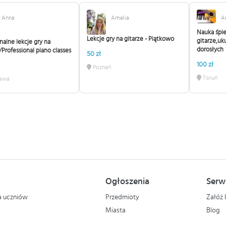
Anna
Amelia
A
Nauka śpi
Lekcje gry na gitarze - Piątkowo
gitarze,uku
nalne lekcje gry na
dorosłych
/Professional piano classes
50 zł
100 zł
Poznań
Toruń
awa
Ogłoszenia
Serw
la uczniów
Przedmioty
Załóż 
Miasta
Blog