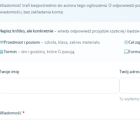
Wiadomość trafi bezpośrednio do autora tego ogłoszenia. O odpowiedzi pow
wiadomości, bez zakładania konta.
Napisz krótko, ale konkretnie
– wtedy odpowiedź przyjdzie szybciej i będzie
Przedmiot i poziom
– szkoła, klasa, zakres materiału
Cel za
Termin
– dni i godziny, które Ci pasują
Forma
Twoje imię
Twój adres
Tu wyślemy
Wiadomość
*