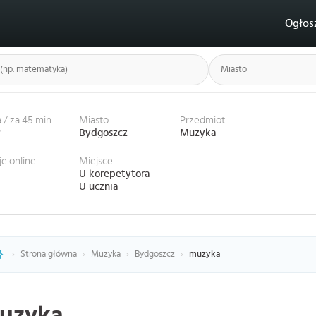
Ogłos
 / za 45 min
Miasto
Przedmiot
ł
Bydgoszcz
Muzyka
je online
Miejsce
U korepetytora
U ucznia
›
Strona główna
›
Muzyka
›
Bydgoszcz
›
muzyka
uzyka