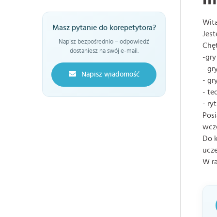
Wit
Masz pytanie do korepetytora?
Jest
Napisz bezpośrednio – odpowiedź
Chęt
dostaniesz na swój e-mail.
-gry
- gr
Napisz wiadomość
- gr
- te
- ry
Posi
wcze
Do k
ucze
W ra