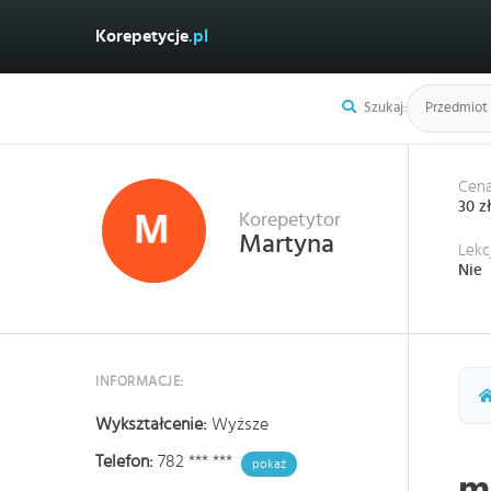
Korepetycje
.pl
Szukaj:
Cena
30 z
Korepetytor
Martyna
Lekc
Nie
INFORMACJE:
Wykształcenie:
Wyższe
Telefon:
782 *** ***
pokaż
m