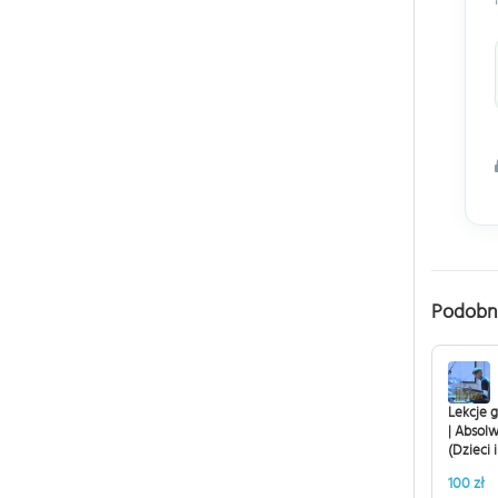
Podobn
Lekcje g
| Absol
(Dzieci 
100 zł