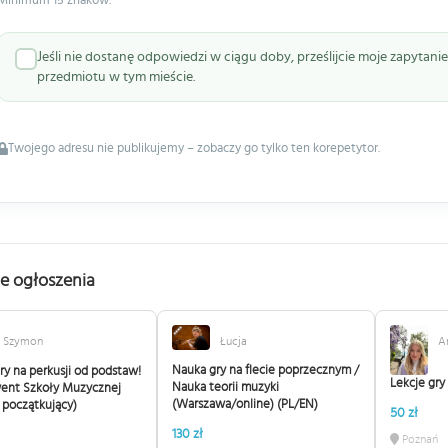
Minimum 15 znaków.
Jeśli nie dostanę odpowiedzi w ciągu doby, prześlijcie moje zapytan
przedmiotu w tym mieście.
Twojego adresu nie publikujemy – zobaczy go tylko ten korepetytor.
e ogłoszenia
Szymon
Łucja
A
Nauka gry na flecie poprzecznym /
ry na perkusji od podstaw!
Lekcje gry
Nauka teorii muzyki
went Szkoły Muzycznej
(Warszawa/online) (PL/EN)
i początkujący)
50 zł
130 zł
Poznań