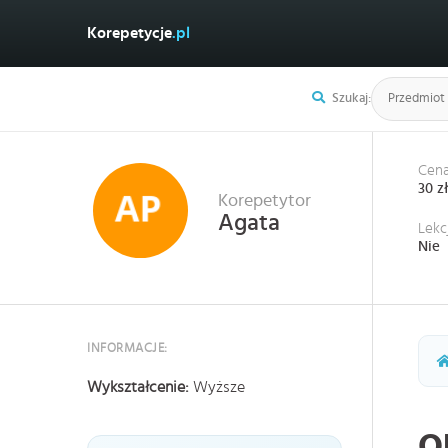
Korepetycje
.pl
Szukaj:
Cena
30 z
Korepetytor
Agata
Lekc
Nie
INFORMACJE:
Wykształcenie:
Wyższe
O