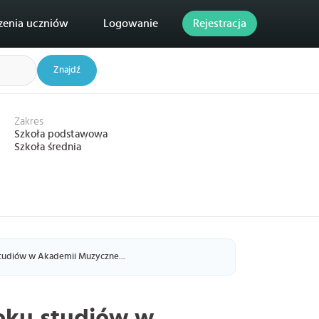
zenia uczniów
Logowanie
Rejestracja
Znajdź
Zakres
Szkoła podstawowa
Szkoła średnia
studiów w Akademii Muzyczne...
roku studiów w