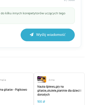
0 / 5000
ie do kilku innych korepetytorów uczących tego
Wyślij wiadomość
melia
Anna
Nauka śpiewu,gry na
 na gitarze - Piątkowo
gitarze,ukulele,pianinie dla dzieci i
dorosłych
100 zł