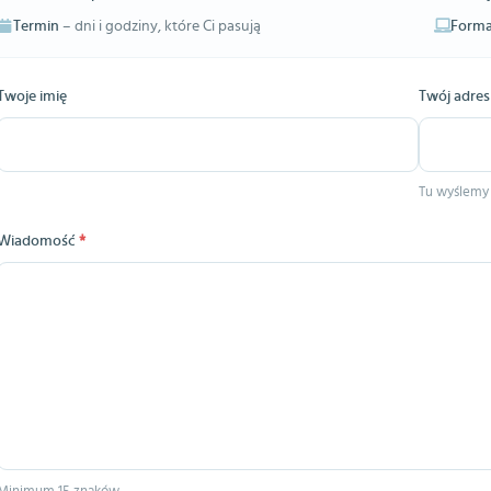
Termin
– dni i godziny, które Ci pasują
Forma
Twoje imię
Twój adres
Tu wyślemy
Wiadomość
*