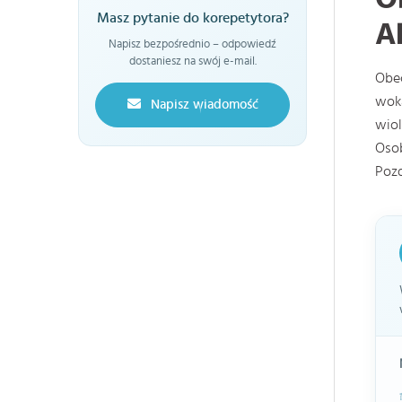
Masz pytanie do korepetytora?
A
Napisz bezpośrednio – odpowiedź
dostaniesz na swój e-mail.
Obec
woka
Napisz wiadomość
wiol
Osob
Poz