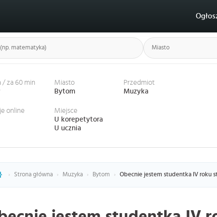
Ogłos
 / za 60 min
Miasto
Przedmiot
ł
Bytom
Muzyka
je online
Miejsce
U korepetytora
U ucznia
›
Strona główna
›
Muzyka
›
Bytom
›
Obecnie jestem studentka IV roku 
becnie jestem studentka IV 