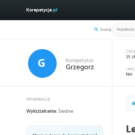
Korepetycje
.pl
Szukaj:
Cena
35 z
Korepetytor
Grzegorz
Lekc
Nie
INFORMACJE:
Wykształcenie:
Średnie
L