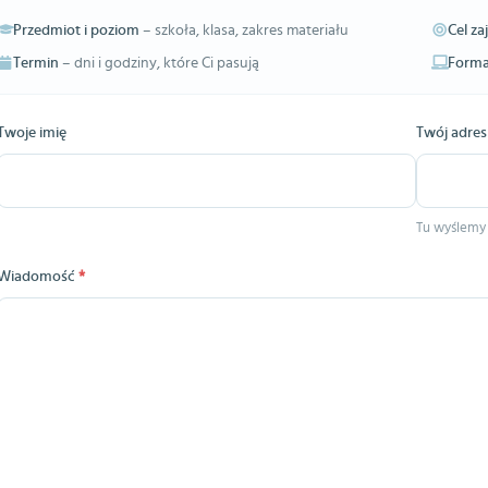
Przedmiot i poziom
– szkoła, klasa, zakres materiału
Cel za
Termin
– dni i godziny, które Ci pasują
Forma
Twoje imię
Twój adres
Tu wyślemy
Wiadomość
*