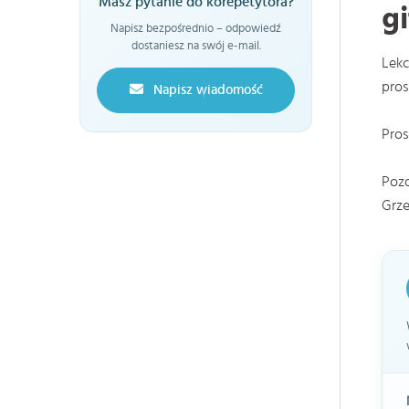
Masz pytanie do korepetytora?
gi
Napisz bezpośrednio – odpowiedź
dostaniesz na swój e-mail.
Lekc
pros
Napisz wiadomość
Pros
Poz
Grz