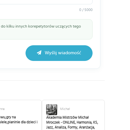
0 / 5000
ie do kilku innych korepetytorów uczących tego
Wyślij wiadomość
nna
Michał
ewu,gry na
Akademia Mistrzów Michał
lele,pianinie dla dzieci i
Mroczek - ONLINE, Harmonia, KS,
Jazz, Analiza, Formy, Aranżacja,