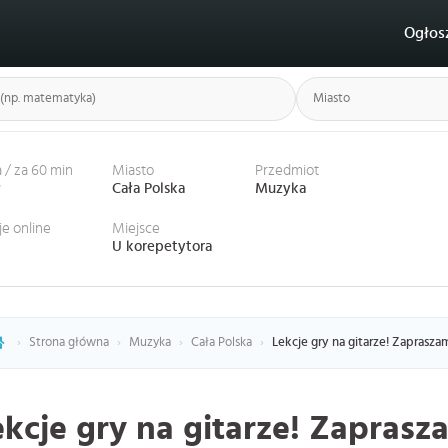
Ogłos
 / za 60 min
Miasto
Przedmiot
ł
Cała Polska
Muzyka
je online
Miejsce
U korepetytora
›
Strona główna
›
Muzyka
›
Cała Polska
›
Lekcje gry na gitarze! Zapraszam 
ekcje gry na gitarze! Zaprasza