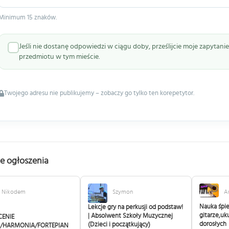
Minimum 15 znaków.
Jeśli nie dostanę odpowiedzi w ciągu doby, prześlijcie moje zapytan
przedmiotu w tym mieście.
Twojego adresu nie publikujemy – zobaczy go tylko ten korepetytor.
e ogłoszenia
Nikodem
Szymon
A
Nauka śpi
Lekcje gry na perkusji od podstaw!
gitarze,uku
| Absolwent Szkoły Muzycznej
CENIE
dorosłych
(Dzieci i początkujący)
/HARMONIA/FORTEPIAN