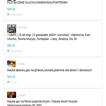
KSZTAŁCENIE SŁUCHU/HARMONIA/FORTEPIAN
100 zł
Warszawa
Michał
~UMFC | 13 lat exp. | 5 gwiazdek (400+ uczniów) ~Harmonia, Kszt.
Słuchu, Teoria Muzyki, Fortepian ~Jazz, Analiza, His. M
150 zł
Warszawa
Anna
Nauka śpiewu,gry na gitarze,ukulele,pianinie dla dzieci i dorosłych
100 zł
Toruń
Łucja
Nauka gry na flecie poprzecznym / Nauka teorii muzyki
(Warszawa/online) (PL/EN)