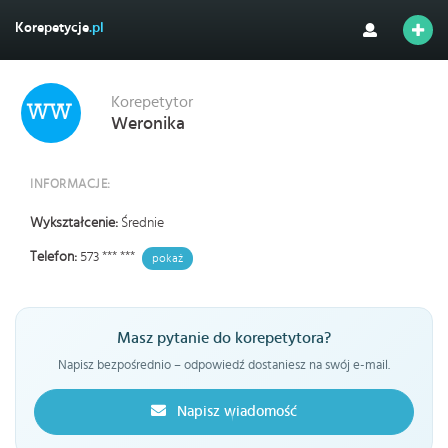
Korepetycje
.pl
Korepetytor
Weronika
INFORMACJE:
Wykształcenie:
Średnie
Telefon:
573 *** ***
pokaż
Masz pytanie do korepetytora?
Napisz bezpośrednio – odpowiedź dostaniesz na swój e-mail.
Napisz wiadomość