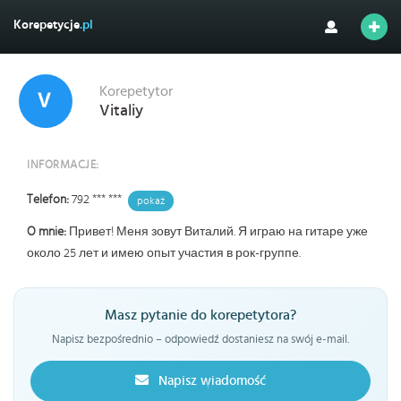
Korepetycje
.pl
Korepetytor
Vitaliy
INFORMACJE:
Telefon:
792 *** ***
pokaż
O mnie:
Привет! Меня зовут Виталий. Я играю на гитаре уже
около 25 лет и имею опыт участия в рок-группе.
Masz pytanie do korepetytora?
Napisz bezpośrednio – odpowiedź dostaniesz na swój e-mail.
Napisz wiadomość