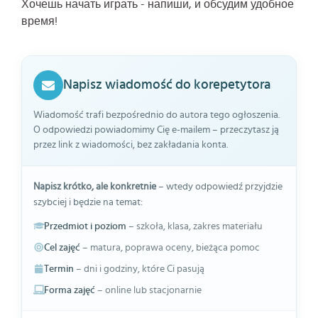
Хочешь начать играть - напиши, и обсудим удобное
время!
Napisz wiadomość do korepetytora
Wiadomość trafi bezpośrednio do autora tego ogłoszenia.
O odpowiedzi powiadomimy Cię e-mailem – przeczytasz ją
przez link z wiadomości, bez zakładania konta.
Napisz krótko, ale konkretnie
– wtedy odpowiedź przyjdzie
szybciej i będzie na temat:
Przedmiot i poziom
– szkoła, klasa, zakres materiału
Cel zajęć
– matura, poprawa oceny, bieżąca pomoc
Termin
– dni i godziny, które Ci pasują
Forma zajęć
– online lub stacjonarnie