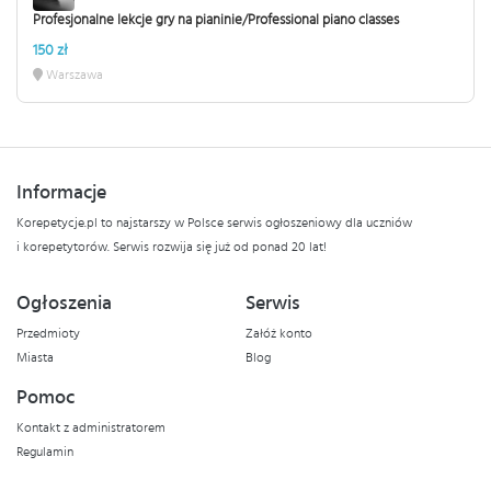
Profesjonalne lekcje gry na pianinie/Professional piano classes
150 zł
Warszawa
Informacje
Korepetycje.pl to najstarszy w Polsce serwis ogłoszeniowy dla uczniów
i korepetytorów. Serwis rozwija się już od ponad 20 lat!
Ogłoszenia
Serwis
Przedmioty
Załóż konto
Miasta
Blog
Pomoc
Kontakt z administratorem
Regulamin