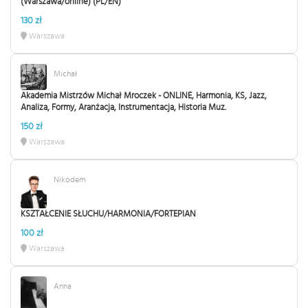
(Warszawa/online) (PL/EN)
130 zł
Warszawa
Michał
Akademia Mistrzów Michał Mroczek - ONLINE, Harmonia, KS, Jazz,
Analiza, Formy, Aranżacja, Instrumentacja, Historia Muz.
150 zł
Warszawa
Nikodem
KSZTAŁCENIE SŁUCHU/HARMONIA/FORTEPIAN
100 zł
Warszawa
Anna