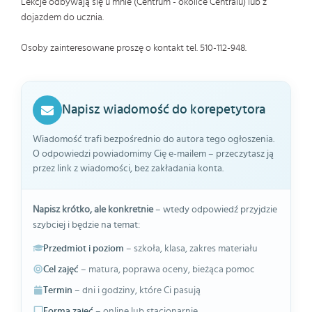
Lekcje odbywają się u mnie (Centrum - okolice Centralu) lub z
dojazdem do ucznia.
Osoby zainteresowane proszę o kontakt tel. 510-112-948.
Napisz wiadomość do korepetytora
Wiadomość trafi bezpośrednio do autora tego ogłoszenia.
O odpowiedzi powiadomimy Cię e-mailem – przeczytasz ją
przez link z wiadomości, bez zakładania konta.
Napisz krótko, ale konkretnie
– wtedy odpowiedź przyjdzie
szybciej i będzie na temat:
Przedmiot i poziom
– szkoła, klasa, zakres materiału
Cel zajęć
– matura, poprawa oceny, bieżąca pomoc
Termin
– dni i godziny, które Ci pasują
Forma zajęć
– online lub stacjonarnie