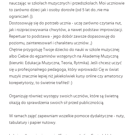
nauczając w szkołach muzycznych i przedszkolach. Moi uczniowie
to zarówno dzieci jak i osoby dorosłe (od 5 lat do...nie ma
ograniczeń :)).
Dostosowuję się do potrzeb ucznia - uczę zarówno czytania nut,
jak i rozpracowywania chwytów, a nawet podstaw improwizacji.
Repertuar to podstawa - jego dobór zawsze dopasowuję do
poziomu, zainteresowań i charakteru uczniów. ;)
Chętnie przygotuję Twoje dziecko do nauki w szkole muzycznej
albo Ciebie do egzaminów wstępnych na Akademię Muzyczną
(kierunki: Edukacja Muzyczna, Teoria, Rytmika). Jeśli chcesz uczyć
się u profesjonalnego pedagoga, który wprowadzi Cię w świat
muzyki znacznie lepiej niż jakiekolwiek kursy online czy amatorscy
korepetytorzy, to świetnie trafiłeś! :)
Organizuję również występy swoich uczniów, które są świetną
okazją do sprawdzenia swoich sił przed publicznością.
W ramach zajęć zapewniam wszelkie pomoce dydaktyczne - nuty,
tabulatury i papier nutowy.