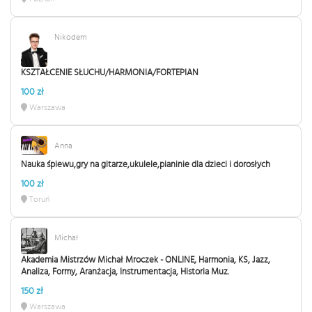
Nikodem
KSZTAŁCENIE SŁUCHU/HARMONIA/FORTEPIAN
100 zł
Warszawa
Anna
Nauka śpiewu,gry na gitarze,ukulele,pianinie dla dzieci i dorosłych
100 zł
Toruń
Michał
Akademia Mistrzów Michał Mroczek - ONLINE, Harmonia, KS, Jazz,
Analiza, Formy, Aranżacja, Instrumentacja, Historia Muz.
150 zł
Warszawa