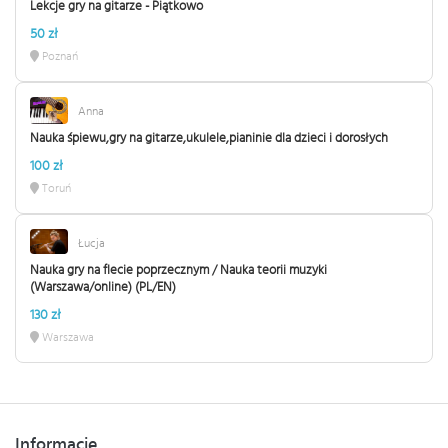
Lekcje gry na gitarze - Piątkowo
50 zł
Poznań
Anna
Nauka śpiewu,gry na gitarze,ukulele,pianinie dla dzieci i dorosłych
100 zł
Toruń
Łucja
Nauka gry na flecie poprzecznym / Nauka teorii muzyki
(Warszawa/online) (PL/EN)
130 zł
Warszawa
Informacje