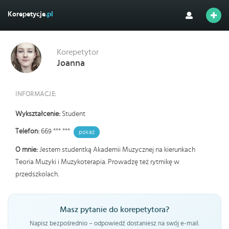
Korepetycje
.pl
Korepetytor
Joanna
INFORMACJE:
Wykształcenie:
Student
Telefon:
669 *** ***
pokaż
O mnie:
Jestem studentką Akademii Muzycznej na kierunkach
Teoria Muzyki i Muzykoterapia. Prowadzę też rytmikę w
przedszkolach.
Masz pytanie do korepetytora?
Napisz bezpośrednio – odpowiedź dostaniesz na swój e-mail.