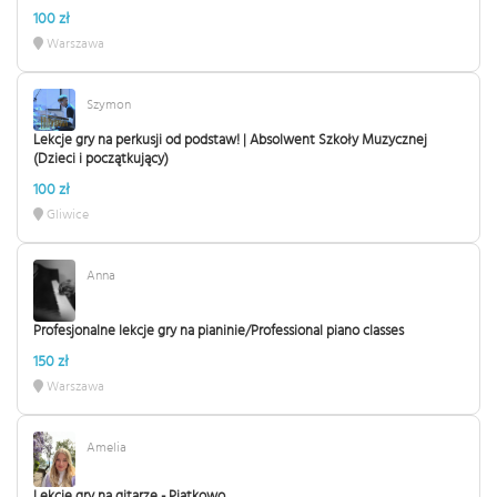
100 zł
Warszawa
Szymon
Lekcje gry na perkusji od podstaw! | Absolwent Szkoły Muzycznej
(Dzieci i początkujący)
100 zł
Gliwice
Anna
Profesjonalne lekcje gry na pianinie/Professional piano classes
150 zł
Warszawa
Amelia
Lekcje gry na gitarze - Piątkowo