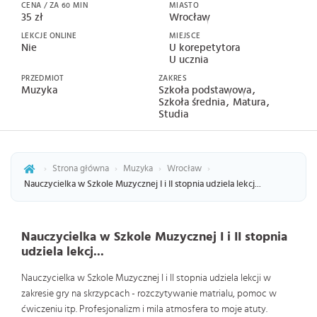
CENA / ZA 60 MIN
MIASTO
35 zł
Wrocław
LEKCJE ONLINE
MIEJSCE
Nie
U korepetytora
U ucznia
PRZEDMIOT
ZAKRES
Muzyka
Szkoła podstawowa
Szkoła średnia
Matura
Studia
›
Strona główna
›
Muzyka
›
Wrocław
›
Nauczycielka w Szkole Muzycznej I i II stopnia udziela lekcj...
Nauczycielka w Szkole Muzycznej I i II stopnia
udziela lekcj...
Nauczycielka w Szkole Muzycznej I i II stopnia udziela lekcji w
zakresie gry na skrzypcach - rozczytywanie matrialu, pomoc w
ćwiczeniu itp. Profesjonalizm i mila atmosfera to moje atuty.