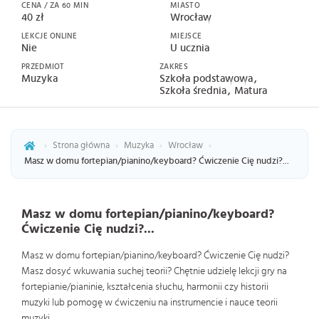
CENA / ZA 60 MIN
MIASTO
40 zł
Wrocław
LEKCJE ONLINE
MIEJSCE
Nie
U ucznia
PRZEDMIOT
ZAKRES
Muzyka
Szkoła podstawowa
Szkoła średnia
Matura
›
Strona główna
›
Muzyka
›
Wrocław
›
Masz w domu fortepian/pianino/keyboard? Ćwiczenie Cię nudzi?...
Masz w domu fortepian/pianino/keyboard?
Ćwiczenie Cię nudzi?...
Masz w domu fortepian/pianino/keyboard? Ćwiczenie Cię nudzi?
Masz dosyć wkuwania suchej teorii? Chętnie udzielę lekcji gry na
fortepianie/pianinie, kształcenia słuchu, harmonii czy historii
muzyki lub pomogę w ćwiczeniu na instrumencie i nauce teorii
muzyki.