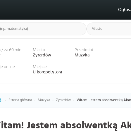
Ogłos
 / za 60 min
Miasto
Przedmiot
ł
Żyrardów
Muzyka
je online
Miejsce
U korepetytora
›
Strona główna
›
Muzyka
›
Żyrardów
›
Witam! Jestem absolwentką Akad
itam! Jestem absolwentką A