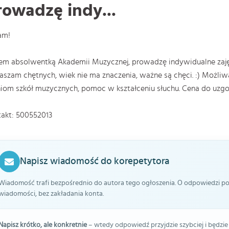
rowadzę indy...
am!
em absolwentką Akademii Muzycznej, prowadzę indywidualne zajęc
aszam chętnych, wiek nie ma znaczenia, ważne są chęci. :) Możl
iom szkół muzycznych, pomoc w kształceniu słuchu. Cena do uzgo
akt: 500552013
Napisz wiadomość do korepetytora
Wiadomość trafi bezpośrednio do autora tego ogłoszenia. O odpowiedzi pow
wiadomości, bez zakładania konta.
Napisz krótko, ale konkretnie
– wtedy odpowiedź przyjdzie szybciej i będzie