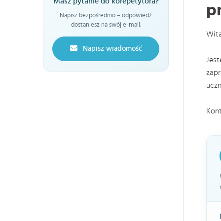
Masz pytanie do korepetytora?
p
Napisz bezpośrednio – odpowiedź
dostaniesz na swój e-mail.
Wit
Napisz wiadomość
Jest
zapr
uczn
Kont