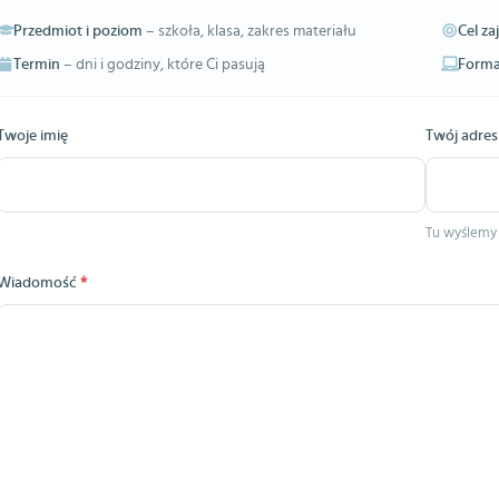
Przedmiot i poziom
– szkoła, klasa, zakres materiału
Cel za
Termin
– dni i godziny, które Ci pasują
Forma
Twoje imię
Twój adres
Tu wyślemy
Wiadomość
*