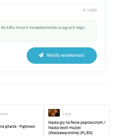
0 / 5000
ie do kilku innych korepetytorów uczących tego
Wyślij wiadomość
melia
Łucja
Nauka gry na flecie poprzecznym /
 na gitarze - Piątkowo
Nauka teorii muzyki
(Warszawa/online) (PL/EN)