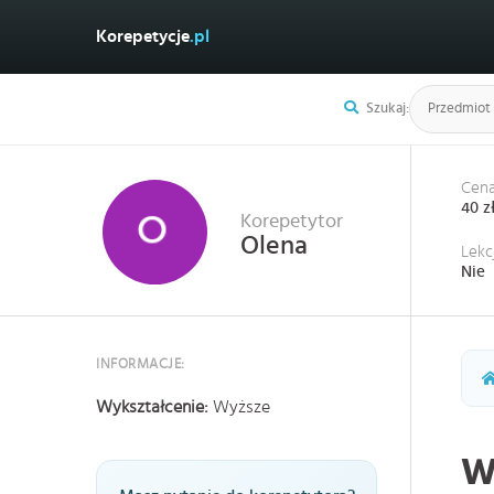
Korepetycje
.pl
Szukaj:
Cena
40 z
Korepetytor
Olena
Lekc
Nie
INFORMACJE:
Wykształcenie:
Wyższe
W