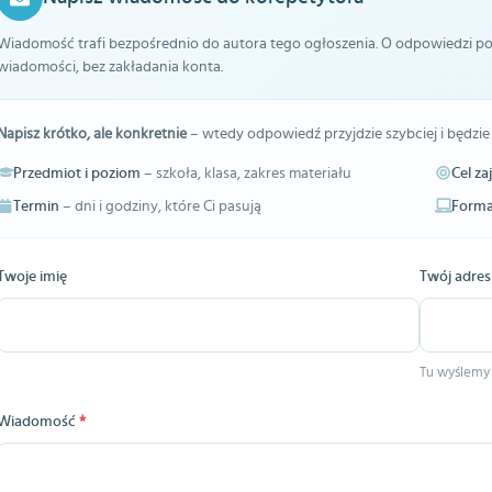
Wiadomość trafi bezpośrednio do autora tego ogłoszenia. O odpowiedzi pow
wiadomości, bez zakładania konta.
Napisz krótko, ale konkretnie
– wtedy odpowiedź przyjdzie szybciej i będzie
Przedmiot i poziom
– szkoła, klasa, zakres materiału
Cel za
Termin
– dni i godziny, które Ci pasują
Forma
Twoje imię
Twój adres
Tu wyślemy
Wiadomość
*