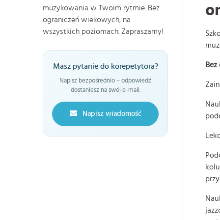
o
muzykowania w Twoim rytmie. Bez
ograniczeń wiekowych, na
wszystkich poziomach. Zapraszamy!
Szko
muz
Bez
Masz pytanie do korepetytora?
Napisz bezpośrednio – odpowiedź
Zai
dostaniesz na swój e-mail.
Nau
Napisz wiadomość
pod
Lekc
Podc
kolu
prz
Nau
jazz