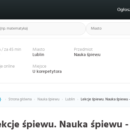
Ogłos
 / za 45 min
Miasto
Przedmiot
ł
Lublin
Nauka śpiewu
je online
Miejsce
U korepetytora
›
Strona główna
›
Nauka śpiewu
›
Lublin
›
Lekcje śpiewu. Nauka śpiewu - 
ekcje śpiewu. Nauka śpiewu -