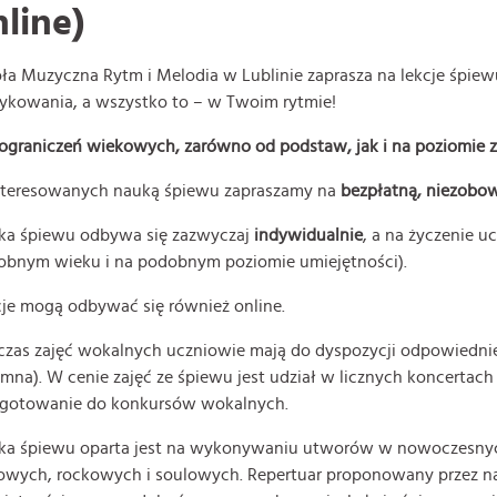
nline)
ła Muzyczna Rytm i Melodia w Lublinie zaprasza na lekcje śpiewu
ykowania, a wszystko to – w Twoim rytmie!
 ograniczeń wiekowych, zarówno od podstaw, jak i na poziomi
nteresowanych nauką śpiewu zapraszamy na
bezpłatną, niezobow
ka śpiewu odbywa się zazwyczaj
indywidualnie
, a na życzenie 
obnym wieku i na podobnym poziomie umiejętności).
je mogą odbywać się również online.
zas zajęć wokalnych uczniowie mają do dyspozycji odpowiednie 
mna). W cenie zajęć ze śpiewu jest udział w licznych koncertach
ygotowanie do konkursów wokalnych.
ka śpiewu oparta jest na wykonywaniu utworów w nowoczesnyc
owych, rockowych i soulowych. Repertuar proponowany przez na