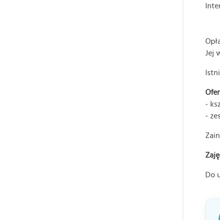
Inte
Opła
Jej 
Istn
Ofer
- ks
- ze
Zain
Zaję
Do u