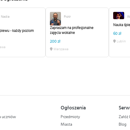
Nadia
Piotr
W
Nauka śpi
Zapraszam na profesjonalne
śpiewu - każdy poziom
zajęcia wokalne
60 zł
Lublin
200 zł
awa
Warszawa
Ogłoszenia
Serw
la uczniów
Przedmioty
Załóż 
Miasta
Blog