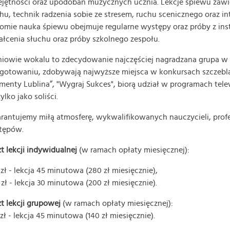
jętności oraz upodobań muzycznych ucznia. Lekcje śpiewu zawier
hu, technik radzenia sobie ze stresem, ruchu scenicznego oraz 
omie nauka śpiewu obejmuje regularne występy oraz próby z inst
ałcenia słuchu oraz próby szkolnego zespołu.
iowie wokalu to zdecydowanie najczęściej nagradzana grupa w n
gotowaniu, zdobywają najwyższe miejsca w konkursach szczebla
menty Lublina”, "Wygraj Sukces", biorą udział w programach tel
tylko jako soliści.
antujemy miłą atmosferę, wykwalifikowanych nauczycieli, prof
tępów.
t lekcji indywidualnej
(w ramach opłaty miesięcznej):
 zł - lekcja 45 minutowa (280 zł miesięcznie),
 zł - lekcja 30 minutowa (200 zł miesięcznie).
t lekcji grupowej
(w ramach opłaty miesięcznej):
 zł - lekcja 45 minutowa (140 zł miesięcznie).