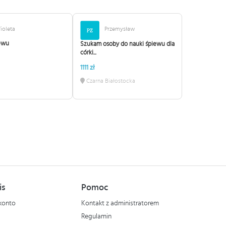
ioleta
Przemysław
ewu
Szukam osoby do nauki śpiewu dla
córki...
1111 zł
Czarna Białostocka
is
Pomoc
konto
Kontakt z administratorem
Regulamin