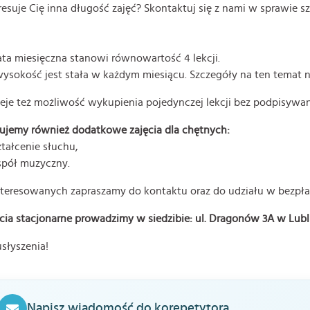
resuje Cię inna długość zajęć? Skontaktuj się z nami w sprawie 
ta miesięczna stanowi równowartość 4 lekcji.
wysokość jest stała w każdym miesiącu. Szczegóły na ten temat n
ieje też możliwość wykupienia pojedynczej lekcji bez podpisywan
ujemy również dodatkowe zajęcia dla chętnych:
ztałcenie słuchu,
spół muzyczny.
teresowanych zapraszamy do kontaktu oraz do udziału w bezpłatn
cia stacjonarne prowadzimy w siedzibie: ul. Dragonów 3A w Lubli
słyszenia!
Napisz wiadomość do korepetytora