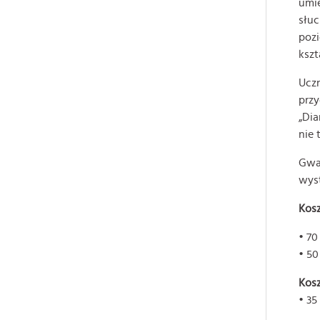
umie
słuc
pozi
kszt
Uczn
przy
„Dia
nie 
Gwar
wys
Kosz
• 70
• 50
Kosz
• 35