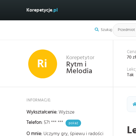
Korepetycje
.pl
Szukaj:
Cena
Korepetytor
70 z
Rytm i
Lekc
Melodia
Tak
INFORMACJE:
Wykształcenie:
Wyższe
Telefon:
571 *** ***
pokaż
L
O mnie:
Uczymy gry, śpiewu i radości