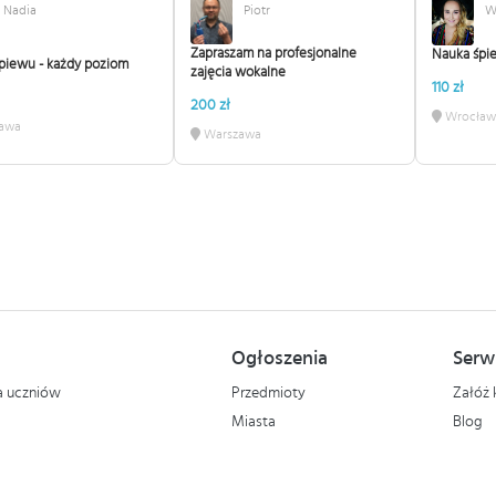
Nadia
Piotr
W
Zapraszam na profesjonalne
Nauka śpi
śpiewu - każdy poziom
zajęcia wokalne
110 zł
200 zł
Wrocław
awa
Warszawa
Ogłoszenia
Serw
la uczniów
Przedmioty
Załóż 
Miasta
Blog
Copyrights and copy © 1998-2026 korepetycje.pl