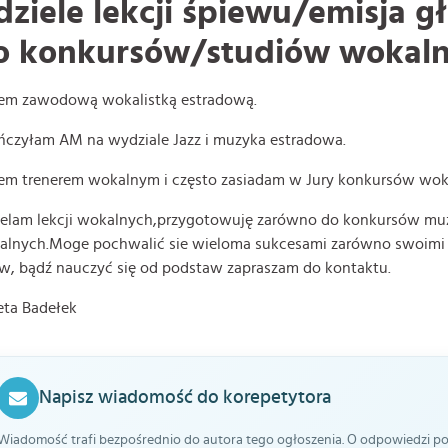
dziele lekcji śpiewu/emisja 
o konkursów/studiów wokal
tem zawodową wokalistką estradową.
ńczyłam AM na wydziale Jazz i muzyka estradowa.
em trenerem wokalnym i często zasiadam w Jury konkursów wok
elam lekcji wokalnych,
przygotowuję zarówno do konkursów muz
lnych.Moge pochwalić sie wieloma sukcesami zarówno swoimi ja
w, bądź nauczyć się od podstaw zapraszam do kontaktu.
eta Badełek
Napisz wiadomość do korepetytora
Wiadomość trafi bezpośrednio do autora tego ogłoszenia. O odpowiedzi pow