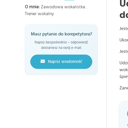
U
O mnie:
Zawodowa wokalistka .
d
Trener wokalny
Jes
Masz pytanie do korepetytora?
Uko
Napisz bezpośrednio – odpowiedź
dostaniesz na swój e-mail.
Jest
Napisz wiadomość
Udzi
woka
śpie
Żan