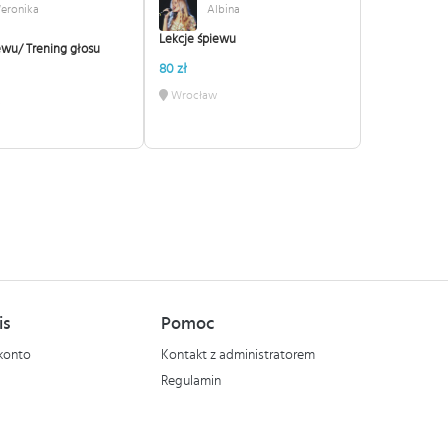
eronika
Albina
Lekcje śpiewu
ewu/ Trening głosu
80 zł
Wrocław
is
Pomoc
konto
Kontakt z administratorem
Regulamin