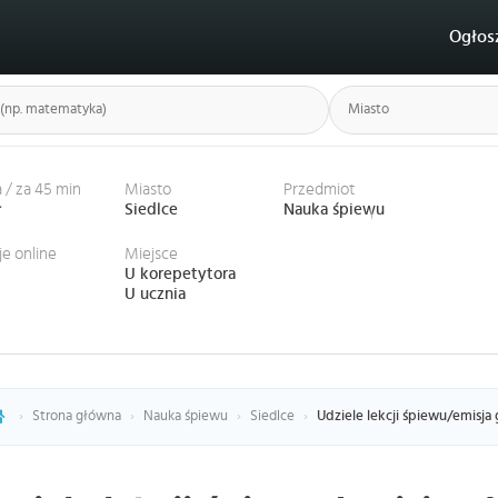
Ogłos
 / za 45 min
Miasto
Przedmiot
ł
Siedlce
Nauka śpiewu
je online
Miejsce
U korepetytora
U ucznia
›
Strona główna
›
Nauka śpiewu
›
Siedlce
›
Udziele lekcji śpiewu/emisj