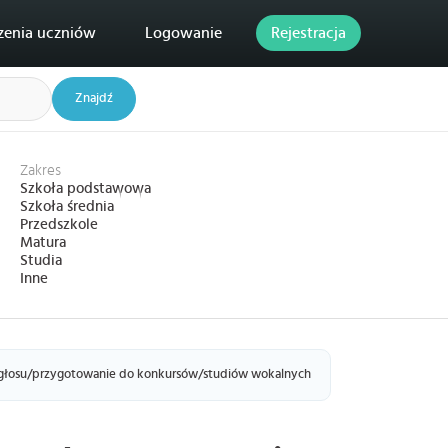
zenia uczniów
Logowanie
Rejestracja
Znajdź
Zakres
Szkoła podstawowa
Szkoła średnia
Przedszkole
Matura
Studia
Inne
a głosu/przygotowanie do konkursów/studiów wokalnych