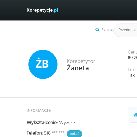
Korepetycje
.pl
Szukaj:
Cena
80 z
Korepetytor
Żaneta
Lekc
Tak
INFORMACJE:
Wykształcenie:
Wyższe
Telefon:
518 *** ***
pokaż