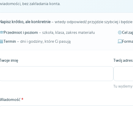
wiadomości, bez zakładania konta.
Napisz krótko, ale konkretnie
– wtedy odpowiedź przyjdzie szybciej i będzie
Przedmiot i poziom
– szkoła, klasa, zakres materiału
Cel za
Termin
– dni i godziny, które Ci pasują
Forma
Twoje imię
Twój adres
Tu wyślemy
Wiadomość
*