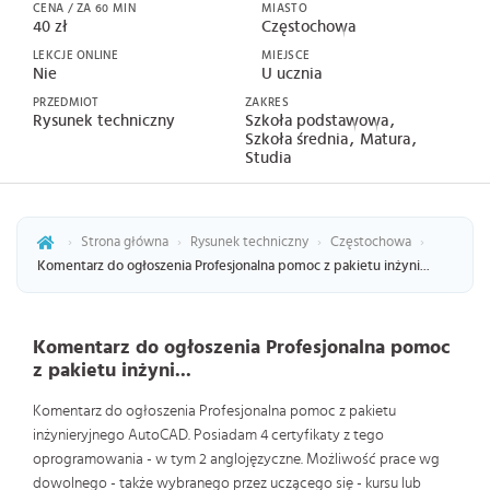
CENA / ZA 60 MIN
MIASTO
40 zł
Częstochowa
LEKCJE ONLINE
MIEJSCE
Nie
U ucznia
PRZEDMIOT
ZAKRES
Rysunek techniczny
Szkoła podstawowa
Szkoła średnia
Matura
Studia
›
Strona główna
›
Rysunek techniczny
›
Częstochowa
›
Komentarz do ogłoszenia Profesjonalna pomoc z pakietu inżyni...
Komentarz do ogłoszenia Profesjonalna pomoc
z pakietu inżyni...
Komentarz do ogłoszenia Profesjonalna pomoc z pakietu
inżynieryjnego AutoCAD. Posiadam 4 certyfikaty z tego
oprogramowania - w tym 2 anglojęzyczne. Możliwość prace wg
dowolnego - także wybranego przez uczącego się - kursu lub