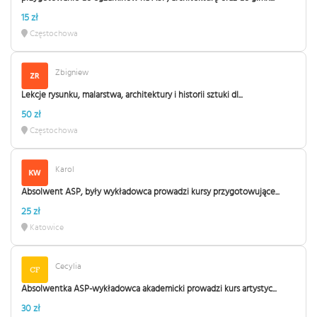
15 zł
Częstochowa
Zbigniew
Lekcje rysunku, malarstwa, architektury i historii sztuki dl...
50 zł
Częstochowa
Karol
Absolwent ASP, były wykładowca prowadzi kursy przygotowujące...
25 zł
Katowice
Cecylia
Absolwentka ASP-wykładowca akademicki prowadzi kurs artystyc...
30 zł