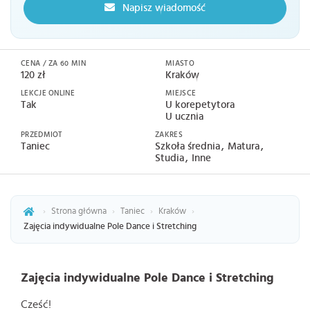
Napisz wiadomość
CENA / ZA 60 MIN
MIASTO
120 zł
Kraków
LEKCJE ONLINE
MIEJSCE
Tak
U korepetytora
U ucznia
PRZEDMIOT
ZAKRES
Taniec
Szkoła średnia
Matura
Studia
Inne
›
Strona główna
›
Taniec
›
Kraków
›
Zajęcia indywidualne Pole Dance i Stretching
Zajęcia indywidualne Pole Dance i Stretching
Cześć!