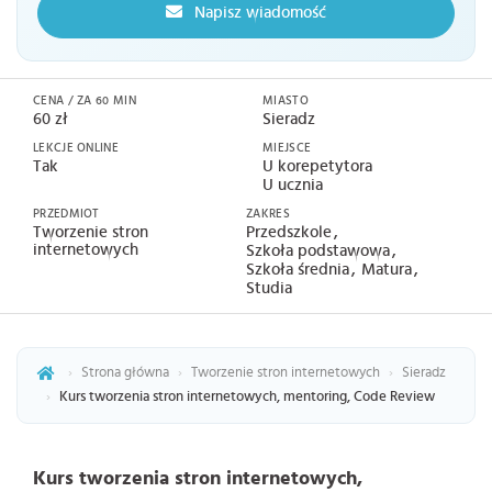
Napisz wiadomość
CENA / ZA 60 MIN
MIASTO
60 zł
Sieradz
LEKCJE ONLINE
MIEJSCE
Tak
U korepetytora
U ucznia
PRZEDMIOT
ZAKRES
Tworzenie stron
Przedszkole
internetowych
Szkoła podstawowa
Szkoła średnia
Matura
Studia
›
Strona główna
›
Tworzenie stron internetowych
›
Sieradz
›
Kurs tworzenia stron internetowych, mentoring, Code Review
Kurs tworzenia stron internetowych,