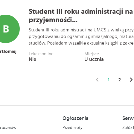
Student III roku administracji n
przyjemnośći...
Student III roku administracji na UMCS z wielką pr
przygotowaniu do egzaminu gimnazjalnego, maturaln
studiów. Posiadam wszelkie aktualne ksiązki z zakresu
rtłomiej
Lekcje online
Miejsce
Nie
U ucznia
1
2
Ogłoszenia
Serw
la uczniów
Przedmioty
Załóż 