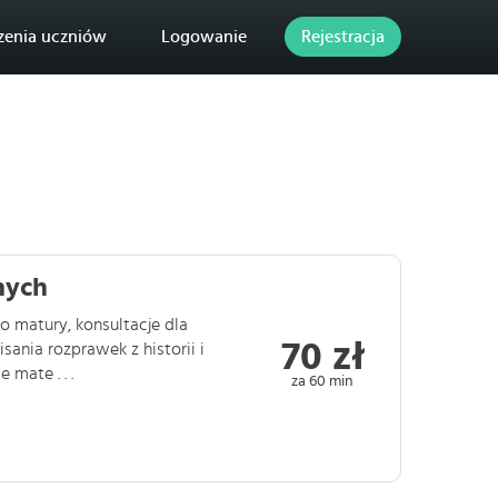
zenia uczniów
Logowanie
Rejestracja
nych
 matury, konsultacje dla
70 zł
ania rozprawek z historii i
mate . . .
za 60 min