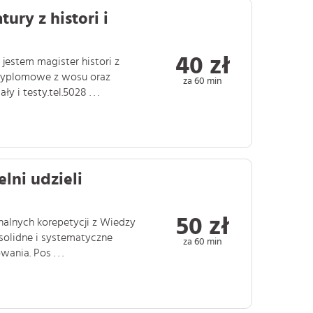
ury z histori i
40 zł
 jestem magister histori z
dyplomowe z wosu oraz
za 60 min
i testy.tel.5028 . . .
lni udzieli
50 zł
onalnych korepetycji z Wiedzy
 solidne i systematyczne
za 60 min
ia. Pos . . .