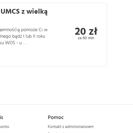
a UMCS z wielką
20 zł
zyjemnośćią pomoże Ci w
ego bądż I lub II roku
za 60 min
 WOS - u . . .
is
Pomoc
konto
Kontakt z administratorem