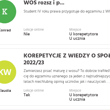
WOS rozsz i p...
Student IV roku prawa przygotuje do egzaminu z WOS r
Lekcje online
Miejsce
Konrad
Nie
U korepetytora
U ucznia
KOREPETYCJE Z WIEDZY O SPO
2022/23
Zamierzasz pisać maturę z wosu? To dobrze trafiłeś
cię do egzaminu uznanego za jeden z najtrudniejsz
latach niechlubną opinią uczniów jak i nauczycieli. . . 
laudia
Lekcje online
Miejsce
Tak
U korepetytora
U ucznia