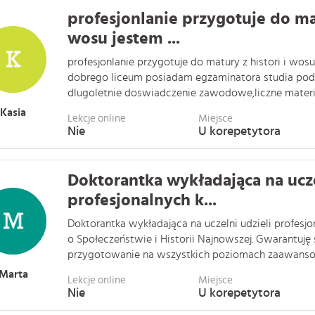
profesjonlanie przygotuje do mat
wosu jestem ...
profesjonlanie przygotuje do matury z histori i wosu
dobrego liceum posiadam egzaminatora studia po
dlugoletnie doswiadczenie zawodowe,liczne materiały 
Kasia
Lekcje online
Miejsce
Nie
U korepetytora
Doktorantka wykładająca na ucze
profesjonalnych k...
Doktorantka wykładająca na uczelni udzieli profesj
o Społeczeństwie i Historii Najnowszej. Gwarantuję
przygotowanie na wszystkich poziomach zaawansowan
Marta
Lekcje online
Miejsce
Nie
U korepetytora