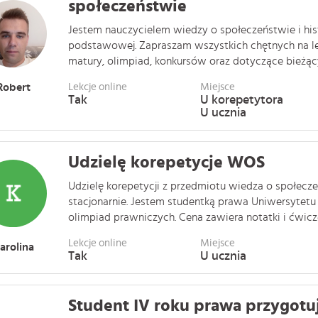
społeczeństwie
Jestem nauczycielem wiedzy o społeczeństwie i hist
podstawowej. Zapraszam wszystkich chętnych na l
matury, olimpiad, konkursów oraz dotyczące bieżącyc
Robert
Lekcje online
Miejsce
Tak
U korepetytora
U ucznia
Udzielę korepetycje WOS
Udzielę korepetycji z przedmiotu wiedza o społecze
stacjonarnie. Jestem studentką prawa Uniwersytetu
olimpiad prawniczych. Cena zawiera notatki i ćwiczeni
Lekcje online
Miejsce
arolina
Tak
U ucznia
Student IV roku prawa przygotu