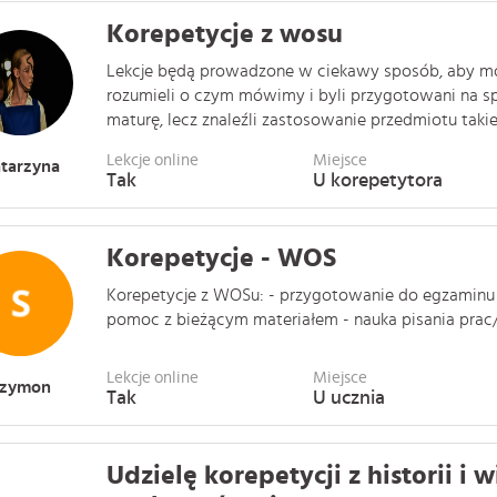
Korepetycje z wosu
Lekcje będą prowadzone w ciekawy sposób, aby moi
rozumieli o czym mówimy i byli przygotowani na s
maturę, lecz znaleźli zastosowanie przedmiotu takiego
Lekcje online
Miejsce
tarzyna
Tak
U korepetytora
Korepetycje - WOS
Korepetycje z WOSu: - przygotowanie do egzaminu
pomoc z bieżącym materiałem - nauka pisania prac/r
Lekcje online
Miejsce
Szymon
Tak
U ucznia
Udzielę korepetycji z historii i 