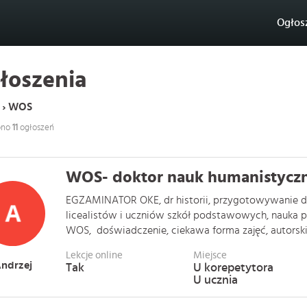
Ogłos
łoszenia
n › WOS
ono
11
ogłoszeń
WOS- doktor nauk humanistycz
EGZAMINATOR OKE, dr historii, przygotowywanie do
licealistów i uczniów szkół podstawowych, nauka pis
WOS, doświadczenie, ciekawa forma zajęć, autorskie 
Lekcje online
Miejsce
ndrzej
Tak
U korepetytora
U ucznia