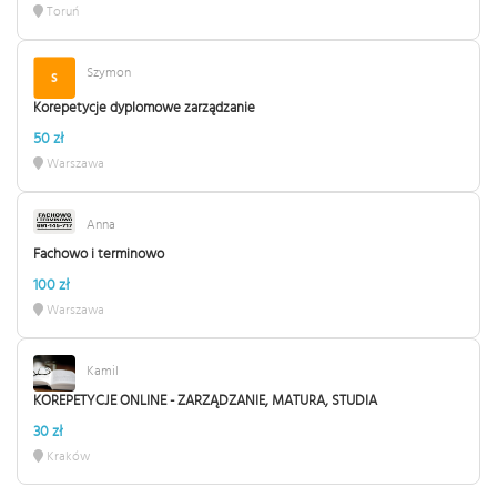
Toruń
Szymon
Korepetycje dyplomowe zarządzanie
50 zł
Warszawa
Anna
Fachowo i terminowo
100 zł
Warszawa
Kamil
KOREPETYCJE ONLINE - ZARZĄDZANIE, MATURA, STUDIA
30 zł
Kraków