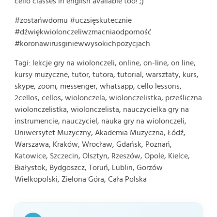
cello classes in english available too! ;)
#zostańwdomu #uczsięskutecznie
#dźwiękwiolonczeliwzmacniaodporność
#koronawirusginiewwysokichpozycjach
Tagi: lekcje gry na wiolonczeli, online, on-line, on line,
kursy muzyczne, tutor, tutora, tutorial, warsztaty, kurs,
skype, zoom, messenger, whatsapp, cello lessons,
2cellos, cellos, wiolonczela, wiolonczelistka, prześliczna
wiolonczelistka, wiolonczelista, nauczycielka gry na
instrumencie, nauczyciel, nauka gry na wiolonczeli,
Uniwersytet Muzyczny, Akademia Muzyczna, Łódź,
Warszawa, Kraków, Wrocław, Gdańsk, Poznań,
Katowice, Szczecin, Olsztyn, Rzeszów, Opole, Kielce,
Białystok, Bydgoszcz, Toruń, Lublin, Gorzów
Wielkopolski, Zielona Góra, Cała Polska