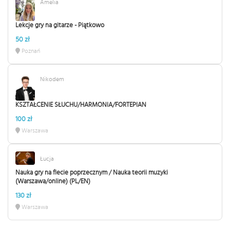
Amelia
Lekcje gry na gitarze - Piątkowo
50 zł
Poznań
Nikodem
KSZTAŁCENIE SŁUCHU/HARMONIA/FORTEPIAN
100 zł
Warszawa
Łucja
Nauka gry na flecie poprzecznym / Nauka teorii muzyki
(Warszawa/online) (PL/EN)
130 zł
Warszawa