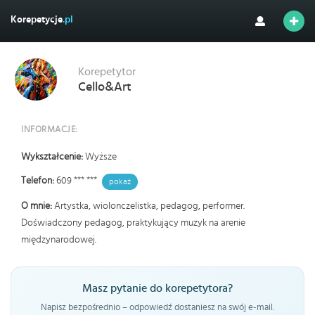
Korepetycje
.pl
Korepetytor
Cello&Art
INFORMACJE:
Wykształcenie:
Wyższe
Telefon:
609 *** ***
pokaż
O mnie:
Artystka, wiolonczelistka, pedagog, performer.
Doświadczony pedagog, praktykujący muzyk na arenie
międzynarodowej.
Masz pytanie do korepetytora?
Napisz bezpośrednio – odpowiedź dostaniesz na swój e-mail.