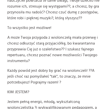
nauczyciel powtarza te same uwagi, Twoje dziecko nie
rozumie ich, stresuje się występami??, a chcesz, by gra
przynosiła mu radość? Chcesz czuć dumę z postępów,
które robi i pięknej muzyki?, którą słyszysz??
To wszystko jest możliwe!
A może Twoja przygoda z wiolonczelą miała przerwę i
chcesz odkurzyć starą przyjaciółkę, bo kwarantanna
przyprawia Cię już o szaleństwo?? I szukasz fajnego
repertuaru, chcesz poznać nowe możliwości Twojego
instrumentu?
Każdy powód jest dobry by grać na wiolonczeli! ??A
jeśli choć raz pomyślałeś "tak", to znaczy, że mnie
potrzebujesz! Pograjmy razem! ?
KIM JESTEM?
Jestem pełną energii, młodą, wykształconą
wiolonczelistką ?i wykwalifikowanym pedagogiem, a