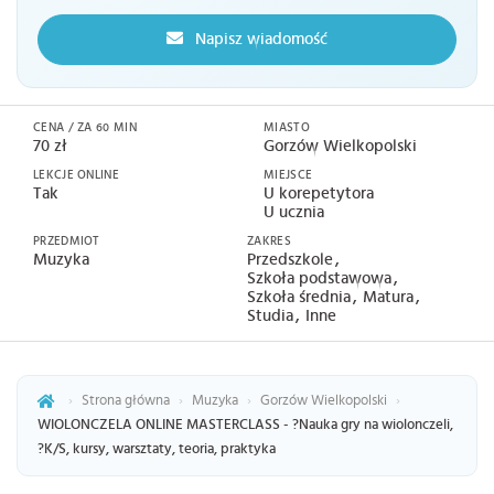
Napisz wiadomość
CENA / ZA 60 MIN
MIASTO
70 zł
Gorzów Wielkopolski
LEKCJE ONLINE
MIEJSCE
Tak
U korepetytora
U ucznia
PRZEDMIOT
ZAKRES
Muzyka
Przedszkole
Szkoła podstawowa
Szkoła średnia
Matura
Studia
Inne
›
Strona główna
›
Muzyka
›
Gorzów Wielkopolski
›
WIOLONCZELA ONLINE MASTERCLASS - ?Nauka gry na wiolonczeli,
?K/S, kursy, warsztaty, teoria, praktyka