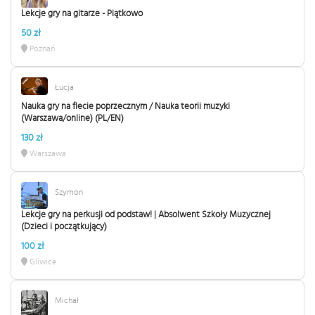
Lekcje gry na gitarze - Piątkowo
50 zł
Poznań
Łucja
Nauka gry na flecie poprzecznym / Nauka teorii muzyki
(Warszawa/online) (PL/EN)
130 zł
Warszawa
Szymon
Lekcje gry na perkusji od podstaw! | Absolwent Szkoły Muzycznej
(Dzieci i początkujący)
100 zł
Gliwice
Michał