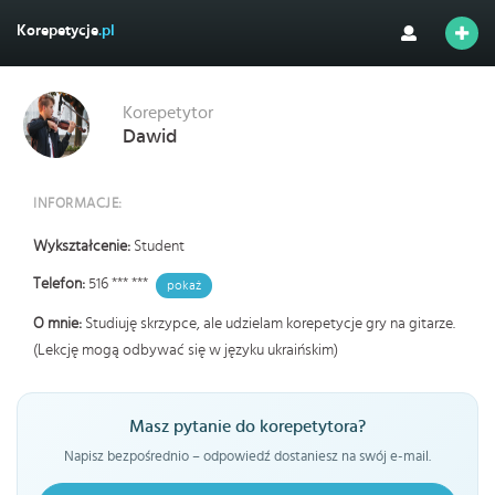
Korepetycje
.pl
Korepetytor
Dawid
INFORMACJE:
Wykształcenie:
Student
Telefon:
516 *** ***
pokaż
O mnie:
Studiuję skrzypce, ale udzielam korepetycje gry na gitarze.
(Lekcję mogą odbywać się w języku ukraińskim)
Masz pytanie do korepetytora?
Napisz bezpośrednio – odpowiedź dostaniesz na swój e-mail.