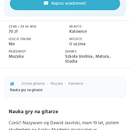
Napisz wiadomość
CENA / ZA 60 MIN
MIASTO
70 zł
Katowice
LEKCJE ONLINE
MIEJSCE
Nie
U ucznia
PRZEDMIOT
ZAKRES
Muzyka
Szkoła średnia
Matura
Studia
›
Strona główna
›
Muzyka
›
Katowice
›
Nauka gry na gitarze
Nauka gry na gitarze
Cześć! Nazywam się Dawid Jasiński, mam 19 lat, jestem
studentem na 3 roku Akademii muzycznej w