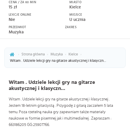
CENA / ZA 60 MIN
MIASTO
15 zł
Kielce
LEKCJE ONLINE
MIEJSCE
Nie
U ucznia
PRZEDMIOT
ZAKRES
Muzyka
›
Strona główna
›
Muzyka
›
Kielce
›
Witam . Udziele lekcji gry na gitarze akustycznej i klasyczn...
Witam . Udziele lekcji gry na gitarze
akustycznej i klasyczn...
Witam . Udziele lekcji gry na gitarze akustycznej i klasycznej .
Jestem 18-letnim gitarzystą . Przygodę z gitarą zaczałem 5 lata
temu. Poza rzetelną nauka gry zapewniam także materiały
naukowe w formie pisemnej jak i multimedialnej . Zapraszam :
663186205 GG:25907766.