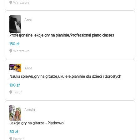
Warszawa
Anna
Profesjonalne lekcje gry na pianinie/Professional piano classes
150 zł
Warszawa
Anna
Nauka śpiewu,gry na gitarze,ukulele,pianinie dla dzieci i dorosłych
100 zł
Toruń
Amelia
Lekcje gry na gitarze - Piątkowo
50 zł
Poznań