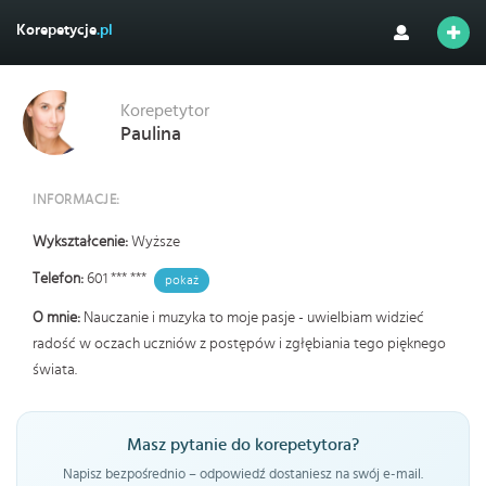
Korepetycje
.pl
Korepetytor
Paulina
INFORMACJE:
Wykształcenie:
Wyższe
Telefon:
601 *** ***
pokaż
O mnie:
Nauczanie i muzyka to moje pasje - uwielbiam widzieć
radość w oczach uczniów z postępów i zgłębiania tego pięknego
świata.
Masz pytanie do korepetytora?
Napisz bezpośrednio – odpowiedź dostaniesz na swój e-mail.