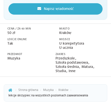
Napisz wiadomość
CENA / ZA 60 MIN
MIASTO
50 zł
Kraków
LEKCJE ONLINE
MIEJSCE
Tak
U korepetytora
U ucznia
PRZEDMIOT
ZAKRES
Muzyka
Przedszkole
Szkoła podstawowa
Szkoła średnia
Matura
Studia
Inne
›
Strona główna
›
Muzyka
›
Kraków
›
lekcje skrzypiec na wszystkich poziomach zaawansowania