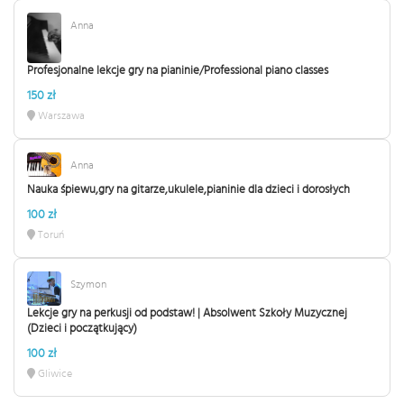
Anna
Profesjonalne lekcje gry na pianinie/Professional piano classes
150 zł
Warszawa
Anna
Nauka śpiewu,gry na gitarze,ukulele,pianinie dla dzieci i dorosłych
100 zł
Toruń
Szymon
Lekcje gry na perkusji od podstaw! | Absolwent Szkoły Muzycznej
(Dzieci i początkujący)
100 zł
Gliwice