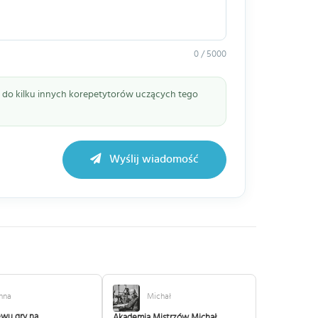
0 / 5000
ie do kilku innych korepetytorów uczących tego
Wyślij wiadomość
nna
Michał
ewu,gry na
Akademia Mistrzów Michał