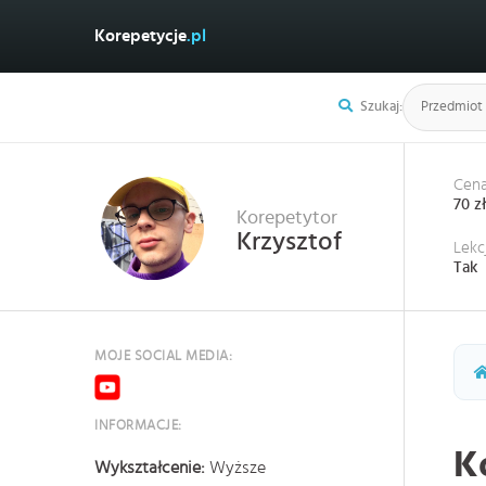
Korepetycje
.pl
Szukaj:
Cena
70 z
Korepetytor
Krzysztof
Lekc
Tak
MOJE SOCIAL MEDIA:
INFORMACJE:
K
Wykształcenie:
Wyższe