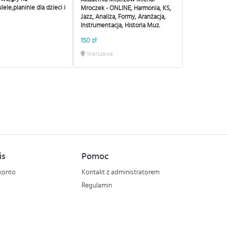
lele,pianinie dla dzieci i
Mroczek - ONLINE, Harmonia, KS,
Jazz, Analiza, Formy, Aranżacja,
Instrumentacja, Historia Muz.
150 zł
Warszawa
is
Pomoc
konto
Kontakt z administratorem
Regulamin