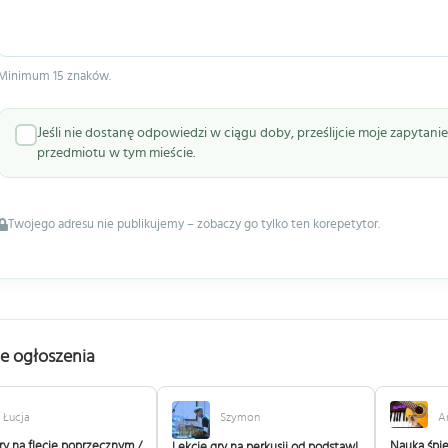
Minimum 15 znaków.
Jeśli nie dostanę odpowiedzi w ciągu doby, prześlijcie moje zapytan
przedmiotu w tym mieście.
Twojego adresu nie publikujemy – zobaczy go tylko ten korepetytor.
e ogłoszenia
Łucja
Szymon
A
ry na flecie poprzecznym /
Nauka śpi
Lekcje gry na perkusji od podstaw!