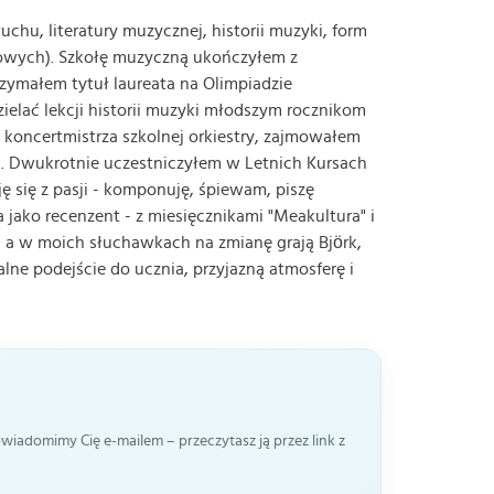
hu, literatury muzycznej, historii muzyki, form
wowych). Szkołę muzyczną ukończyłem z
rzymałem tytuł laureata na Olimpiadzie
dzielać lekcji historii muzyki młodszym rocznikom
ę koncertmistrza szkolnej orkiestry, zajmowałem
i. Dwukrotnie uczestniczyłem w Letnich Kursach
się z pasji - komponuję, śpiewam, piszę
jako recenzent - z miesięcznikami "Meakultura" i
, a w moich słuchawkach na zmianę grają Björk,
lne podejście do ucznia, przyjazną atmosferę i
iadomimy Cię e-mailem – przeczytasz ją przez link z