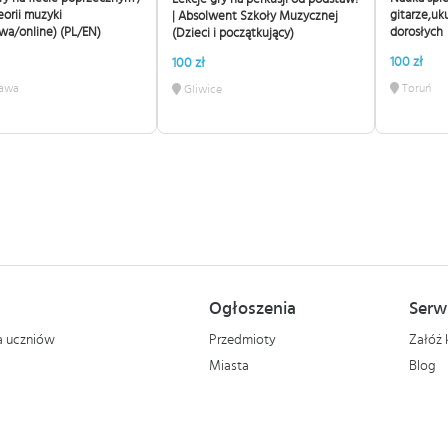
eorii muzyki
gitarze,uku
| Absolwent Szkoły Muzycznej
wa/online) (PL/EN)
dorosłych
(Dzieci i początkujący)
100 zł
100 zł
awa
Toruń
Gliwice
Ogłoszenia
Serw
la uczniów
Przedmioty
Załóż 
Miasta
Blog
Copyrights and copy © 1998-2026 korepetycje.pl
Wszystkie prawa zastrzeżone