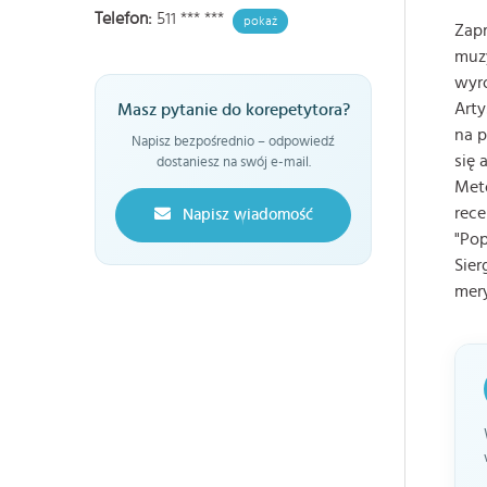
Telefon:
511 *** ***
pokaż
Zapr
muzy
wyró
Arty
Masz pytanie do korepetytora?
na p
Napisz bezpośrednio – odpowiedź
się 
dostaniesz na swój e-mail.
Meto
rece
Napisz wiadomość
"Pop
Sier
mer