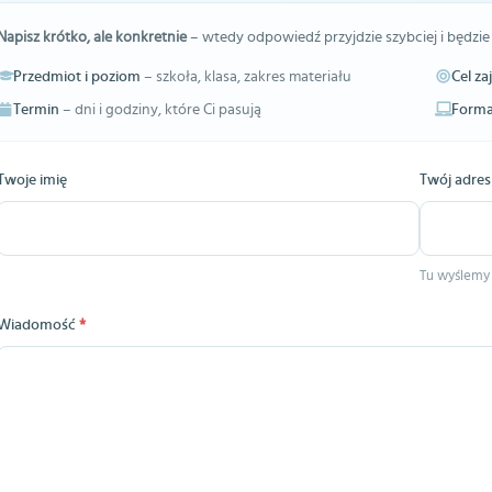
Napisz krótko, ale konkretnie
– wtedy odpowiedź przyjdzie szybciej i będzie
Przedmiot i poziom
– szkoła, klasa, zakres materiału
Cel za
Termin
– dni i godziny, które Ci pasują
Forma
Twoje imię
Twój adres
Tu wyślemy
Wiadomość
*