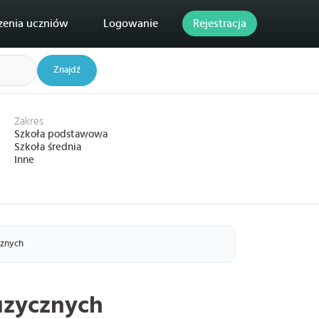
zenia uczniów
Logowanie
Rejestracja
Znajdź
Zakres
Szkoła podstawowa
Szkoła średnia
Inne
cznych
uzycznych