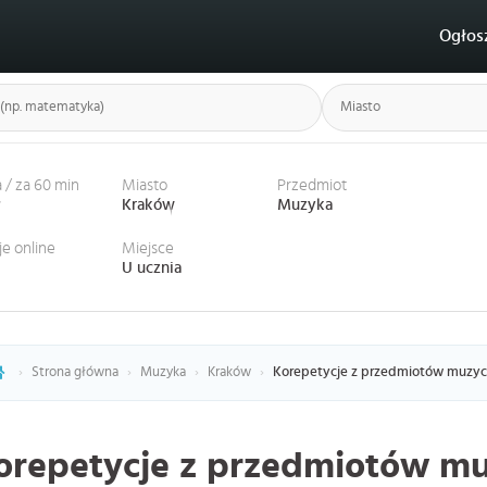
Ogłos
 / za 60 min
Miasto
Przedmiot
ł
Kraków
Muzyka
je online
Miejsce
U ucznia
›
Strona główna
›
Muzyka
›
Kraków
›
Korepetycje z przedmiotów muzy
orepetycje z przedmiotów m