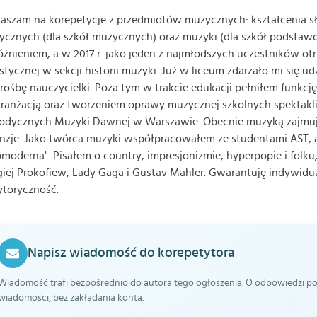
aszam na korepetycje z przedmiotów muzycznych: kształcenia słuc
cznych (dla szkół muzycznych) oraz muzyki (dla szkół podsta
żnieniem, a w 2017 r. jako jeden z najmłodszych uczestników ot
stycznej w sekcji historii muzyki. Już w liceum zdarzało mi się u
rośbę nauczycielki. Poza tym w trakcie edukacji pełniłem funkcj
aranżacją oraz tworzeniem oprawy muzycznej szkolnych spektakl
dycznych Muzyki Dawnej w Warszawie. Obecnie muzyką zajmuję 
nzje. Jako twórca muzyki współpracowałem ze studentami AST, a 
moderna". Pisałem o country, impresjonizmie, hyperpopie i folku
giej Prokofiew, Lady Gaga i Gustav Mahler. Gwarantuję indywidua
ytoryczność.
Napisz wiadomość do korepetytora
Wiadomość trafi bezpośrednio do autora tego ogłoszenia. O odpowiedzi pow
wiadomości, bez zakładania konta.