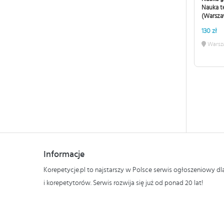
Nauka t
(Warsza
130 zł
Warsz
Informacje
Korepetycje.pl to najstarszy w Polsce serwis ogłoszeniowy d
i korepetytorów. Serwis rozwija się już od ponad 20 lat!
Polityka prywatności i plików cookies