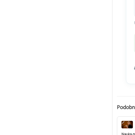
Podobn
Nauka g